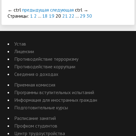
←
ctrl
предыдущая
следующая
ctrl
→
Страницы:
1
2
...
18
19
20
21
22
...
29
30
Устав
Лицензии
Противодействие терроризму
Противодействие коррупции
Сведения о доходах
Приемная комиссия
Программы вступительных испытаний
Информация для иностранных граждан
Подготовительные курсы
Расписание занятий
Профком студентов
Центр трудоустройства