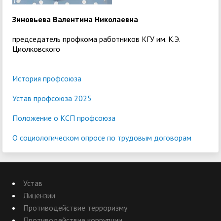
Зиновьева Валентина Николаевна
председатель профкома работников КГУ им. К.Э.
Циолковского
История профсоюза
Устав профсоюза 2025
Положение о КСП профсоюза
О социологическом опросе по трудовым договорам
Устав
Лицензии
Противодействие терроризму
Противодействие коррупции