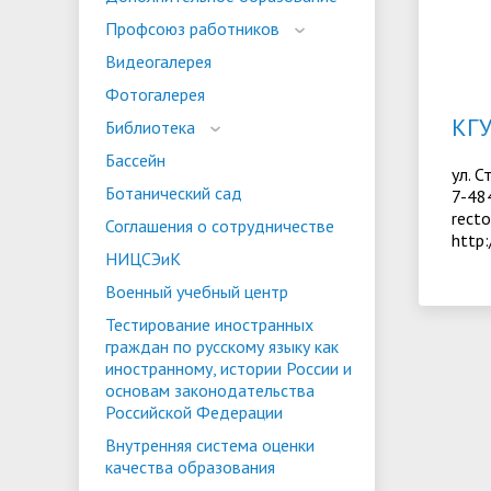
испыта
универс
Профсоюз работников
Военный учебный центр
Тестиро
Видеогалерея
по русс
Фотогалерея
Особая квота
Объединенный совет обучающихся
Отдельн
Заселен
истории
КГУ
Библиотека
законод
Бассейн
ул. С
Федера
Информация о зачислении
Информ
Ботанический сад
7-48
rect
гражда
Соглашения о сотрудничестве
Национальные проекты Российской
http:
НИЦСЭиК
Федерации
Военный учебный центр
Тестирование иностранных
граждан по русскому языку как
иностранному, истории России и
основам законодательства
Российской Федерации
Внутренняя система оценки
качества образования