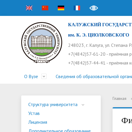
КАЛУЖСКИЙ ГОСУДАРСТ
им. К. Э. ЦИОЛКОВСКОГО
248023, г. Калуга, ул. Степана 
+7(4842)57-61-20 - приёмная 
+7(4842)57-44-41 - приёмная 
О Вузе
Сведения об образовательной орган
Главная
›
Структура университета
Приемная комиссия
Расписание занятий
Научная жизнь
Контакты
Устав
Новости
Оплата 
Основн
Часто 
Структура университета
Устав
Профсоюз работников
Профком студентов
Конференции
Видеог
Внеучеб
Информ
Ф
Лицензия
Бассейн
Прием 2026. Ординатура
Научные труды КГУ
Ботанич
Програ
Журнал 
Дополнительное образование