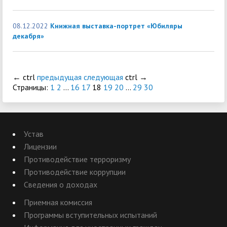
08.12.2022
Книжная выставка-портрет «Юбиляры
декабря»
←
ctrl
предыдущая
следующая
ctrl
→
Страницы:
1
2
...
16
17
18
19
20
...
29
30
Устав
Лицензии
Противодействие терроризму
Противодействие коррупции
Сведения о доходах
Приемная комиссия
Программы вступительных испытаний