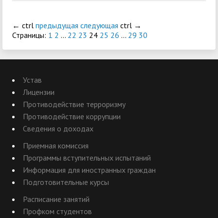
←
ctrl
предыдущая
следующая
ctrl
→
Страницы:
1
2
...
22
23
24
25
26
...
29
30
Устав
Лицензии
Противодействие терроризму
Противодействие коррупции
Сведения о доходах
Приемная комиссия
Программы вступительных испытаний
Информация для иностранных граждан
Подготовительные курсы
Расписание занятий
Профком студентов