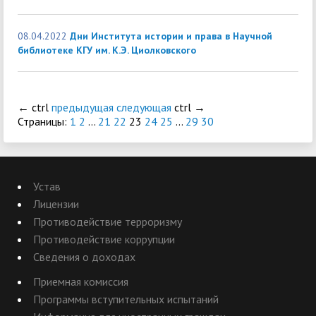
08.04.2022
Дни Института истории и права в Научной
библиотеке КГУ им. К.Э. Циолковского
←
ctrl
предыдущая
следующая
ctrl
→
Страницы:
1
2
...
21
22
23
24
25
...
29
30
Устав
Лицензии
Противодействие терроризму
Противодействие коррупции
Сведения о доходах
Приемная комиссия
Программы вступительных испытаний