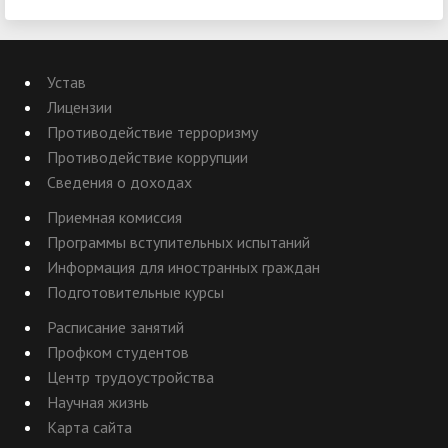
Устав
Лицензии
Противодействие терроризму
Противодействие коррупции
Сведения о доходах
Приемная комиссия
Программы вступительных испытаний
Информация для иностранных граждан
Подготовительные курсы
Расписание занятий
Профком студентов
Центр трудоустройства
Научная жизнь
Карта сайта