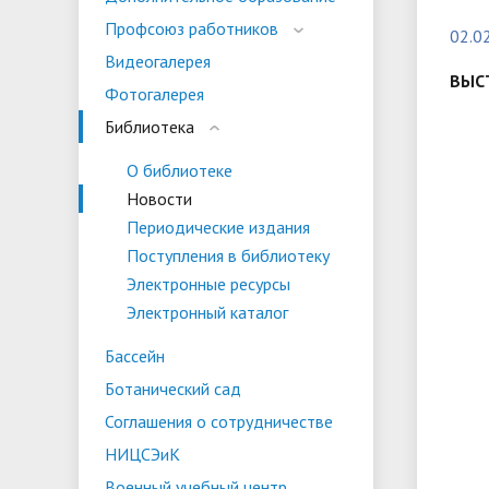
испыта
универс
Профсоюз работников
02.0
Военный учебный центр
Тестиро
Видеогалерея
по русс
ВЫС
Фотогалерея
Особая квота
Объединенный совет обучающихся
Отдельн
Заселен
истории
Библиотека
законод
О библиотеке
Федера
Информация о зачислении
Информ
Новости
гражда
Периодические издания
Национальные проекты Российской
Поступления в библиотеку
Федерации
Электронные ресурсы
Электронный каталог
Бассейн
Ботанический сад
Соглашения о сотрудничестве
НИЦСЭиК
Военный учебный центр