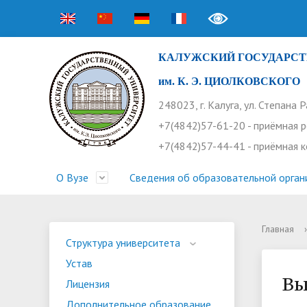
КАЛУЖСКИЙ ГОСУДАРСТ
им. К. Э. ЦИОЛКОВСКОГО
248023, г. Калуга, ул. Степана 
+7(4842)57-61-20 - приёмная 
+7(4842)57-44-41 - приёмная 
О Вузе
Сведения об образовательной орган
Главная
›
Структура университета
Приемная комиссия
Расписание занятий
Научная жизнь
Контакты
Устав
Новости
Оплата 
Основн
Часто 
Структура университета
Устав
Профсоюз работников
Профком студентов
Конференции
Видеог
Внеучеб
Информ
Вы
Лицензия
Бассейн
Прием 2026. Ординатура
Научные труды КГУ
Ботанич
Програ
Журнал 
Дополнительное образование