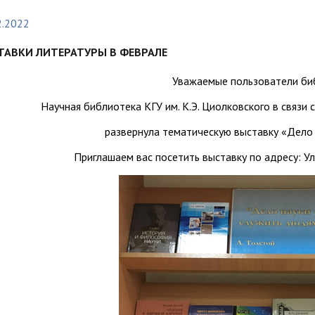
организациях
ний
итета"
документов
университета. Серия 1.
2.2022
вание иностранных граждан
Внутренняя система оценки ка
Психологические науки.
кому языку как иностранному,
образования
ТАВКИ ЛИТЕРАТУРЫ В ФЕВРАЛЕ
Педагогические науки"
ая квота
ие в общежитие
Подготовительные курсы
 России и основам
Уважаемые пользователи би
ательства Российской
Научная библиотека КГУ им. К.Э. Циолковского в связи
ции
ация для иностранных
Общежития
развернула тематическую выставку «Дело 
н
Приглашаем вас посетить выставку по адресу: Ул. 