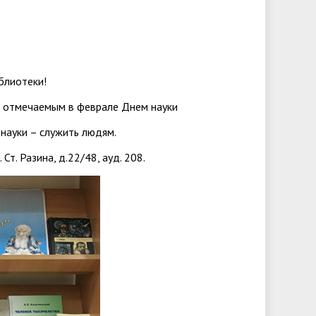
университета. Серия 2. Исследования
чества
Клиника КГУ
Целевая квота
Вакцинация
по филологии"
Расписание и результаты
Журнал "Вестник Калужского
блиотеки!
вступительных испытаний
университета. Серия 3. История.
 с отмечаемым в феврале Днем науки
Политика. Право"
науки – служить людям.
Ст. Разина, д.22/48, ауд. 208.