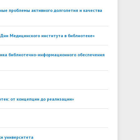
университета. Серия 2. Исследования
ные проблемы активного долголетия и качества
чества
Клиника КГУ
Целевая квота
Вакцинация
по филологии"
Расписание и результаты
Журнал "Вестник Калужского
«Дни Медицинского института в библиотеке»
вступительных испытаний
университета. Серия 3. История.
Политика. Право"
амика библиотечно-информационного обеспечения
тек: от концепции до реализации»
ки университета