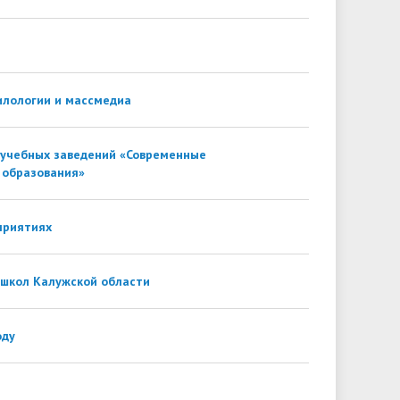
илологии и массмедиа
 учебных заведений «Современные
 образования»
приятиях
школ Калужской области
оду