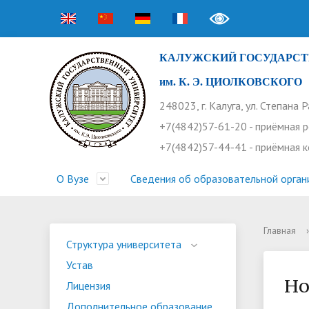
КАЛУЖСКИЙ ГОСУДАРСТ
им. К. Э. ЦИОЛКОВСКОГО
248023, г. Калуга, ул. Степана 
+7(4842)57-61-20 - приёмная 
+7(4842)57-44-41 - приёмная 
О Вузе
Сведения об образовательной орган
Главная
›
Структура университета
Приемная комиссия
Расписание занятий
Научная жизнь
Контакты
Устав
Новости
Оплата 
Основн
Часто 
Структура университета
Устав
Профсоюз работников
Профком студентов
Конференции
Видеог
Внеучеб
Информ
Но
Лицензия
Бассейн
Прием 2026. Ординатура
Научные труды КГУ
Ботанич
Програ
Журнал 
Дополнительное образование