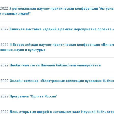
организациях
ний
итета"
документов
университета. Серия 1.
.2022
5 региональная научно-практическая конференция "Актуаль
вание иностранных граждан
Внутренняя система оценки ка
Психологические науки.
и пожилых людей"
кому языку как иностранному,
образования
Педагогические науки"
ая квота
ие в общежитие
Подготовительные курсы
 России и основам
.2022
Книжная выставка изданий в рамках мероприятия проекта 
ательства Российской
ции
ация для иностранных
Общежития
.2022
II Всероссийская научно-практическая конференция «Дин
ования, науки и культуры»
н
.2022
Необычные гости Научной библиотеки университета
.2022
Онлайн-семинар: «Электронные коллекции вузовских библио
.2022
Программа "Орлята России"
.2022
День открытых дверей в читальном зале Научной библиоте