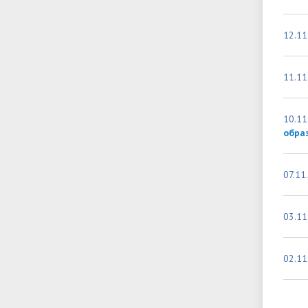
12.11
11.11
10.11
обра
07.11
03.11
02.11