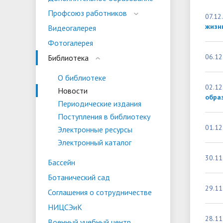
испыта
универс
Профсоюз работников
07.12
Военный учебный центр
Тестиро
жизн
Видеогалерея
по русс
Фотогалерея
Особая квота
Объединенный совет обучающихся
Отдельн
Заселен
истории
06.12
Библиотека
законод
О библиотеке
Федера
Информация о зачислении
Информ
02.12
Новости
образ
гражда
Периодические издания
Национальные проекты Российской
Поступления в библиотеку
Федерации
01.12
Электронные ресурсы
Электронный каталог
30.11
Бассейн
Ботанический сад
29.11
Соглашения о сотрудничестве
НИЦСЭиК
28.11
Военный учебный центр