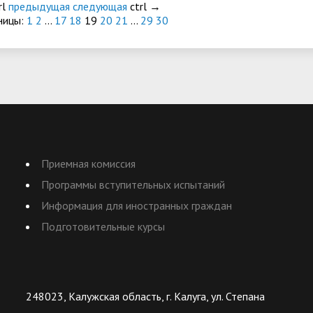
rl
предыдущая
следующая
ctrl
→
ницы:
1
2
...
17
18
19
20
21
...
29
30
Приемная комиссия
Программы вступительных испытаний
Информация для иностранных граждан
Подготовительные курсы
248023, Калужская область, г. Калуга, ул. Степана