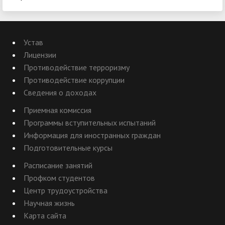
Устав
Лицензии
Противодействие терроризму
Противодействие коррупции
Сведения о доходах
Приемная комиссия
Программы вступительных испытаний
Информация для иностранных граждан
Подготовительные курсы
Расписание занятий
Профком студентов
Центр трудоустройства
Научная жизнь
Карта сайта