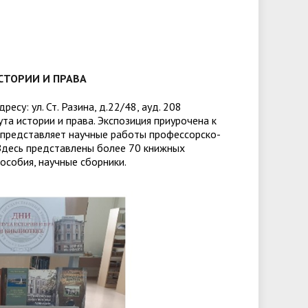
университета. Серия 2. Исследования
чества
Клиника КГУ
Целевая квота
Вакцинация
по филологии"
Расписание и результаты
Журнал "Вестник Калужского
СТОРИИ И ПРАВА
вступительных испытаний
университета. Серия 3. История.
су: ул. Ст. Разина, д.22/48, ауд. 208
Политика. Право"
а истории и права. Экспозиция приурочена к
 представляет научные работы профессорско-
 Здесь представлены более 70 книжных
особия, научные сборники.