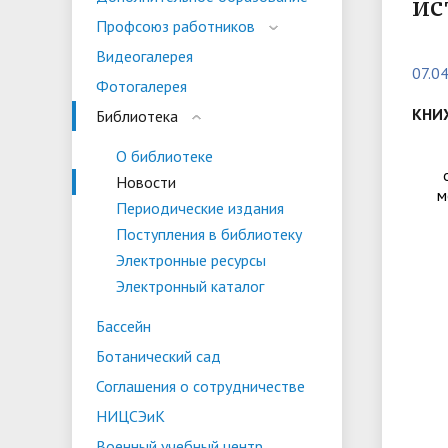
ис
испыта
универс
Профсоюз работников
Военный учебный центр
Тестиро
Видеогалерея
по русс
07.0
Фотогалерея
Особая квота
Объединенный совет обучающихся
Отдельн
Заселен
истории
КНИ
Библиотека
законод
О библиотеке
Федера
Информация о зачислении
Информ
Новости
м
гражда
Периодические издания
Национальные проекты Российской
Поступления в библиотеку
Федерации
Электронные ресурсы
Электронный каталог
Бассейн
Ботанический сад
Соглашения о сотрудничестве
НИЦСЭиК
Военный учебный центр