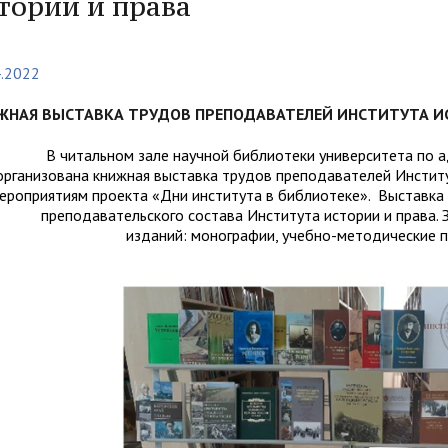
тории и права
организациях
ний
итета"
документов
университета. Серия 1.
вание иностранных граждан
Внутренняя система оценки ка
Психологические науки.
кому языку как иностранному,
образования
4.2022
Педагогические науки"
ая квота
ие в общежитие
Подготовительные курсы
 России и основам
ЖНАЯ ВЫСТАВКА ТРУДОВ ПРЕПОДАВАТЕЛЕЙ ИНСТИТУТА И
ательства Российской
В читальном зале научной библиотеки университета по адре
ции
ация для иностранных
Общежития
организована книжная выставка трудов преподавателей Институт
ероприятиям проекта «Дни института в библиотеке». Выставка
н
преподавательского состава Института истории и права.
изданий: монографии, учебно-методические п