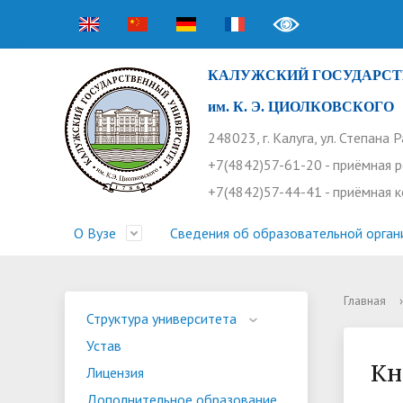
КАЛУЖСКИЙ ГОСУДАРСТ
им. К. Э. ЦИОЛКОВСКОГО
248023, г. Калуга, ул. Степана 
+7(4842)57-61-20 - приёмная 
+7(4842)57-44-41 - приёмная 
О Вузе
Сведения об образовательной орган
Главная
›
Структура университета
Приемная комиссия
Расписание занятий
Научная жизнь
Контакты
Устав
Новости
Оплата 
Основн
Часто 
Структура университета
Устав
Профсоюз работников
Профком студентов
Конференции
Видеог
Внеучеб
Информ
Кн
Лицензия
Бассейн
Прием 2026. Ординатура
Научные труды КГУ
Ботанич
Програ
Журнал 
Дополнительное образование