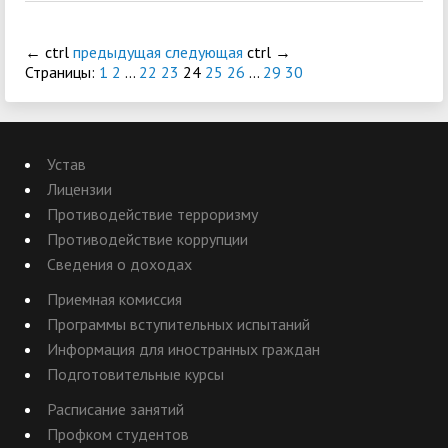
←
ctrl
предыдущая
следующая
ctrl
→
Страницы:
1
2
...
22
23
24
25
26
...
29
30
Устав
Лицензии
Противодействие терроризму
Противодействие коррупции
Сведения о доходах
Приемная комиссия
Программы вступительных испытаний
Информация для иностранных граждан
Подготовительные курсы
Расписание занятий
Профком студентов