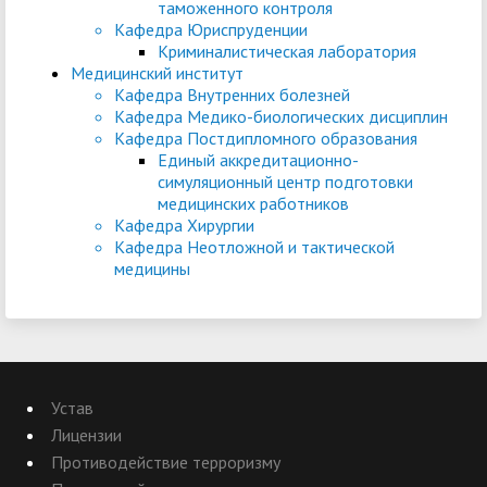
таможенного контроля
Кафедра Юриспруденции
Криминалистическая лаборатория
Медицинский институт
Кафедра Внутренних болезней
Кафедра Медико-биологических дисциплин
Кафедра Постдипломного образования
Единый аккредитационно-
симуляционный центр подготовки
медицинских работников
Кафедра Хирургии
Кафедра Неотложной и тактической
медицины
Устав
Лицензии
Противодействие терроризму