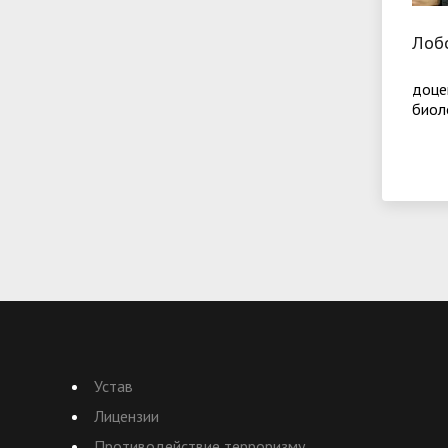
Лоб
доце
биол
Устав
Лицензии
Противодействие терроризму