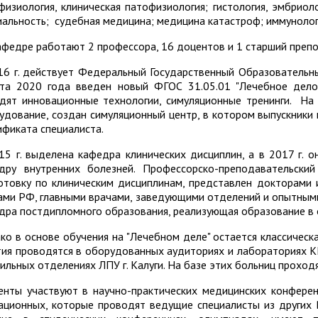
физиология, клиническая патофизиология; гистология, эмбриол
иальность; судебная медицина; медицина катастроф; иммунологи
афедре работают 2 профессора, 16 доцентов и 1 старший препо
16 г. действует Федеральный Государственный Образовательны
ста 2020 года введен новый ФГОС 31.05.01 "Лечебное дело
дят инновационные технологии, симуляционные тренинги. На
удование, создан симуляционный центр, в котором выпускники
ификата специалиста.
15 г. выделена кафедра клинических дисциплин, а в 2017 г. 
дру внутренних болезней. Профессорско-преподавательски
отовку по клиническим дисциплинам, представлен докторами 
ами РФ, главными врачами, заведующими отделений и опытным
дра постдипломного образования, реализующая образова
ко в основе обучения на "Лечебном деле" остается классическа
тия проводятся в оборудованных аудиториях и лабораториях КГ
ильных отделениях ЛПУ г. Калуги. На базе этих больниц проход
енты участвуют в научно-практических медицинских конференц
ационных, которые проводят ведущие специалисты из других 