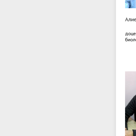
Алие
доце
биол