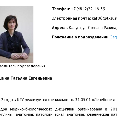
организациях
ний
итета"
документов
университета. Серия 1.
Телефон:
+7 (4842)22-46-39
вание иностранных граждан
Внутренняя система оценки ка
Психологические науки.
Электронная почта:
kaf06@tksu.r
кому языку как иностранному,
образования
Педагогические науки"
ая квота
ие в общежитие
Подготовительные курсы
 России и основам
Адрес:
г. Калуга, ул. Степана Разина
ательства Российской
Положение о подразделении:
Заг
ции
ация для иностранных
Общежития
н
водитель подразделения
шина Татьяна Евгеньевна
12 года в КГУ реализуется специальность 31.05.01 «Лечебное де
дра медико-биологических дисциплин организована в 2
иплины: анатомия; патологическая анатомия, клиническая па