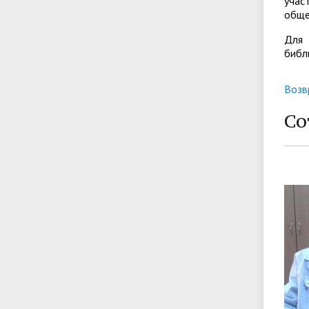
учас
обще
Для 
библ
Возв
Со