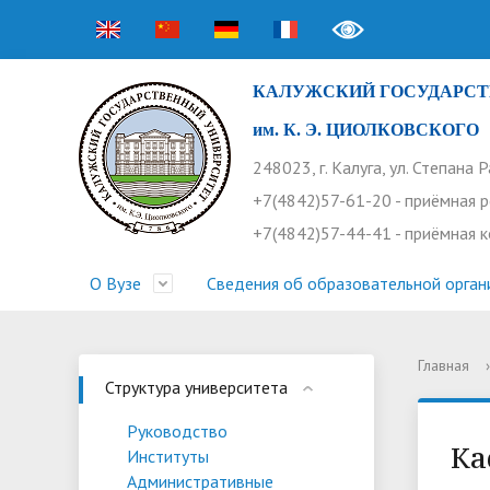
КАЛУЖСКИЙ ГОСУДАРСТ
им. К. Э. ЦИОЛКОВСКОГО
248023, г. Калуга, ул. Степана 
+7(4842)57-61-20 - приёмная 
+7(4842)57-44-41 - приёмная 
О Вузе
Сведения об образовательной орган
Главная
›
Структура университета
Приемная комиссия
Расписание занятий
Научная жизнь
Контакты
Устав
Новости
Оплата 
Основн
Часто 
Структура университета
Профсоюз работников
Профком студентов
Конференции
Видеог
Внеучеб
Информ
Руководство
Ка
Институты
Бассейн
Прием 2026. Ординатура
Научные труды КГУ
Ботанич
Програ
Журнал 
Административные