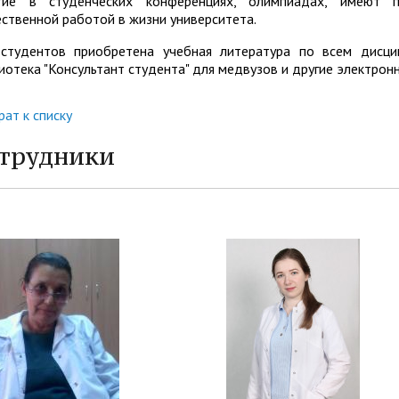
тие в студенческих конференциях, олимпиадах, имеют 
ственной работой в жизни университета.
студентов приобретена учебная литература по всем дисцип
иотека "Консультант студента" для медвузов и другие электрон
рат к списку
трудники