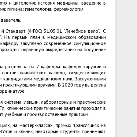
огия и цитология; история медицины; введение в
я; гигиена; гематология; фармакология.
даватель.
й Стандарт (ФГОС) 31.05.01 "Лечебное дело". С
". На первый план в медицинском образовании
 кафедру закуплено современное симуляционное
 проходят первичную аккредитацию на получение
она разделена на 2 кафедры: кафедру хирургии и
й состав клинических кафедр, осуществляющих
и кандидатами медицинских наук, Заслуженными
и практикующими врачами. В 2020 году выделена
ние в ординатуре.
я система: лекции, лабораторные и практические
У, клинические практические занятия проходят в
ят учебные и производственные практики.
иях, на мастер-классах, прямых трансляциях из
ВУЗов и клиник, некоторые студенты принимают