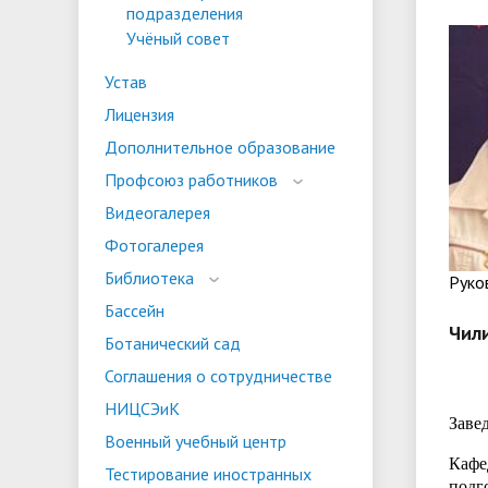
подразделения
испыта
универс
Учёный совет
Военный учебный центр
Тестиро
по русс
Устав
Особая квота
Объединенный совет обучающихся
Отдельн
Заселен
истории
Лицензия
законод
Дополнительное образование
Федера
Профсоюз работников
Информация о зачислении
Информ
Видеогалерея
гражда
Национальные проекты Российской
Фотогалерея
Федерации
Библиотека
Pуко
Бассейн
Чил
Ботанический сад
Соглашения о сотрудничестве
НИЦСЭиК
Заве
Военный учебный центр
Кафе
Тестирование иностранных
подг