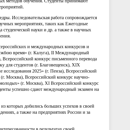
ых методов обучения. Студенты принимают
ероприятий.
едры. Исследовательская работа сопровождается
аучных мероприятиях, таких как Ежегодные
 студенческой науки и др. а также в научных
ения.
всероссийских и международных конкурсов и
жбою время» (г. Калуга), II Международный
рг), Всероссийский конкурс письменного перевода
ку для студентов (г. Благовещенск), XIX
исследования 2025» (г. Пенза), Всероссийский
(г. Москва), Всероссийский конкурс научно-
молодых» (г. Москва), XI Всероссийский конкурс
туденты успешно сдают международный экзамен на
из которых добились больших успехов в своей
ениях, а также на предприятиях России и за
нтересованности в результатах своей