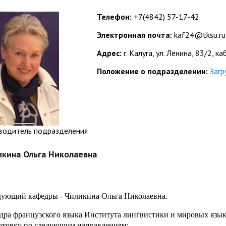
организациях
ний
итета"
документов
университета. Серия 1.
Телефон:
+7(4842) 57-17-42
вание иностранных граждан
Внутренняя система оценки ка
Психологические науки.
Электронная почта:
kaf24@tksu.ru
кому языку как иностранному,
образования
Педагогические науки"
ая квота
ие в общежитие
Подготовительные курсы
 России и основам
Адрес:
г. Калуга, ул. Ленина, 83/2, ка
ательства Российской
Положение о подразделении:
Загр
ции
ация для иностранных
Общежития
н
водитель подразделения
икина Ольга Николаевна
дующий кафедры - Чиликина Ольга Николаевна.
дра французского языка Института лингвистики и мировых язык
отовку по следующим направлениям: