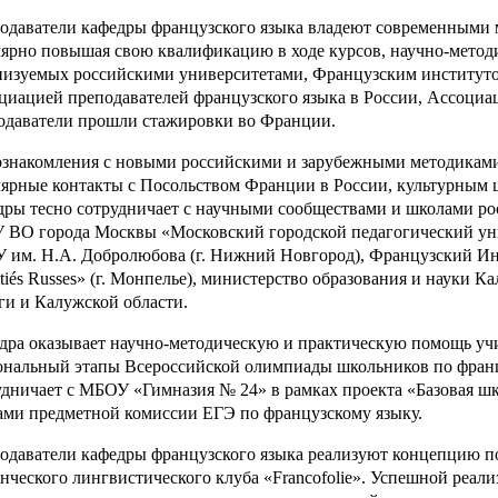
одаватели кафедры французского языка владеют современными 
лярно повышая свою квалификацию в ходе курсов, научно-методи
низуемых российскими университетами, Французским институто
циацией преподавателей французского языка в России, Ассоциац
одаватели прошли стажировки во Франции.
ознакомления с новыми российскими и зарубежными методикам
лярные контакты с Посольством Франции в России, культурным 
дры тесно сотрудничает с научными сообществами и школами ро
 ВО города Москвы «Московский городской педагогический унив
 им. Н.А. Добролюбова (г. Нижний Новгород), Французский Инсти
tiés Russes» (г. Монпелье), министерство образования и науки К
ги и Калужской области.
дра оказывает научно-методическую и практическую помощь уч
ональный этапы Всероссийской олимпиады школьников по францу
удничает с МБОУ «Гимназия № 24» в рамках проекта «Базовая ш
ами предметной комиссии ЕГЭ по французскому языку.
одаватели кафедры французского языка реализуют концепцию по
енческого лингвистического клуба «Francofolie». Успешной реали