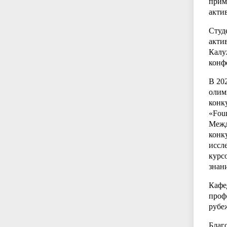
прим
акти
Студ
акти
Калу
конф
В 20
олим
конку
«Foun
Межд
конк
иссл
курс
знан
Кафе
проф
рубе
Благ