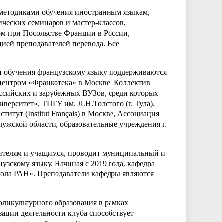
методиками обучения иностранным языкам,
ческих семинаров и мастер-классов,
м при Посольстве Франции в России,
ией преподавателей перевода. Все
и обучения французскому языку поддерживаются
центром «Франкотека» в Москве. Коллектив
ссийских и зарубежных ВУЗов, среди которых
ерситет», ТПГУ им. Л.Н.Толстого (г. Тула),
тут (Institut Français) в Москве, Ассоциация
алужской области, образовательные учреждения г.
ителям и учащимся, проводит муниципальный и
зскому языку. Начиная с 2019 года, кафедра
кола РАН». Преподаватели кафедры являются
ликультурного образования в рамках
зации деятельности клуба способствует