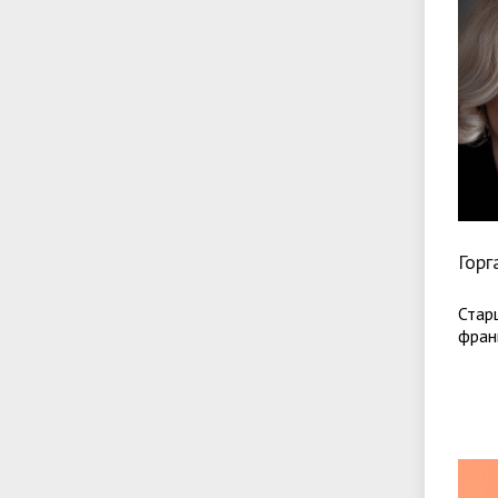
Горг
Стар
фран