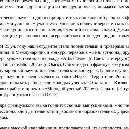
енение современных педагогических технологий и интерактивн
вное участие в организации и проведении культурно-массовых м
енческая наука – одно из приоритетных направлений работы каф
вным и успешным участием студентов в общеуниверситетских н
жские университетские чтения, Осенний фестиваль науки, Декада
еренциях регионального, всероссийского и международного знач
24-25 уч. году наши студенты стали победителями и призерами 
пиад: II Международный конкурс переводов «Не властно над дру
рс художественного перевода «Artis litterae» (г. Санкт-Петербу
d in Translation 2025» (г. Омск), Олимпиада по французскому язы
ународный научно-исследовательский конкурс «Лучшие научные 
урс научно-исследовательских работ «Наука – Территория Роста» 
едовательских работ среди молодых ученых «Открытия – Взгляд 
овых работ и проектов «Молодой ученый 2025» (г. Саратов). С
ие французского языка DELF.
дра французского языка гордится своими выпускниками, многие 
ессиональной деятельности и работают в образовательных учрежд
жом.
одаря высокой квалификации преподавателей, их активности, заи