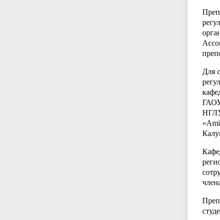
Преп
регу
орга
Ассо
преп
Для 
регу
кафе
ГАОУ
НГЛУ
«Ami
Калу
Кафе
реги
сотр
член
Преп
студ