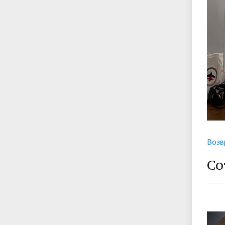
Возв
Со