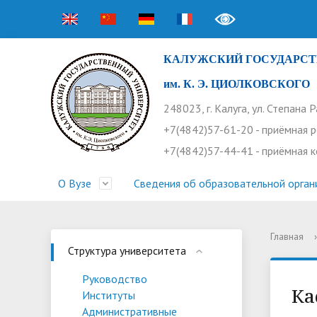
КАЛУЖСКИЙ ГОСУДАРСТ
им. К. Э. ЦИОЛКОВСКОГО
248023, г. Калуга, ул. Степана 
+7(4842)57-61-20 - приёмная 
+7(4842)57-44-41 - приёмная 
О Вузе
Сведения об образовательной орган
Главная
›
Структура университета
Приемная комиссия
Расписание занятий
Научная жизнь
Контакты
Устав
Новости
Оплата 
Основн
Часто 
Структура университета
Профсоюз работников
Профком студентов
Конференции
Видеог
Внеучеб
Информ
Руководство
Ка
Институты
Бассейн
Прием 2026. Ординатура
Научные труды КГУ
Ботанич
Програ
Журнал 
Административные