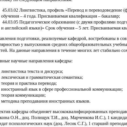
45.03.02 Лингвистика, профиль «Перевод и переводоведение (
обучения – 4 года. Присваиваемая квалификация – бакалавр;
44.03.05 Педагогическое образование (с двумя профилями под
и английский языки)» Срок обучения – 5 лет. Присваиваемая кв
авления подготовки, реализуемые кафедрой, востребованы в со
лярностью у выпускников средних общеобразовательных учебных
стей. На данные направления в течение многих лет стабильно со
вные научные направления кафедры:
лингвистика текста и дискурса;
лексическая и грамматическая семантика;
теория и практика перевода;
иностранный язык в сфере профессиональной коммуникации;
теория коммуникации;
методика преподавания иностранных языков.
ектив кафедры объединяет высококвалифицированных преподават
кина О.Н., доц. Полищук Т.И., доц. Марченкова И.С.), 1 кандидат
идат психологических наук (доц. Лесик С.Г.), 1 старший преподав