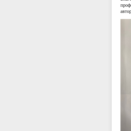
проф
авто