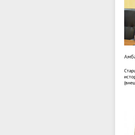
Амб
Стар
исто
(вне