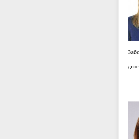
Забо
доце