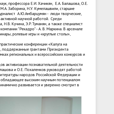
 профессора Е.И. Хачикян, Е.А. Балашова, О.Е.
М.А. Заборина, Н.У. Кумелашвили, старшие
урналист А.Ю.Амбарцумян - люди творческие,
 активной научной работой. Среди
 Н.В. Кучина, Э.Р.Туманян, а также специалист
мпании "Рекадро" - А. В. Маркина. В арсенале
инары, ролевые игры и «круглые столы»,
рактические конференции «Калуга на
ты, поддержанные грантами Президента
мках региональных и всероссийских конкурсов и
дов активизации познавательной деятельности
алашова и О.Е. Похаленков руководят работой
 литературы народов Российской Федерации и
это обладающее высоким научным потенциалом
инамично развивается и уверенно смотрит в