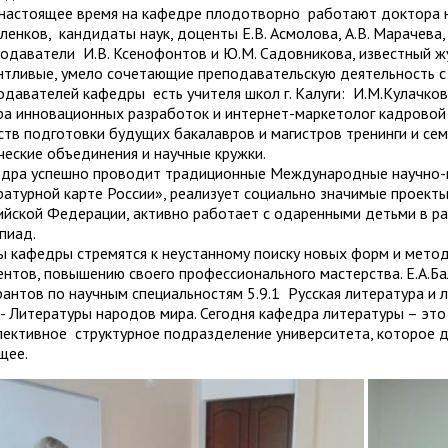
стоящее время на кафедре плодотворно работают доктора наук,
ленков, кандидаты наук, доценты Е.В. Асмолова, А.В. Марачева, 
одаватели И.В. Ксенофонтов и Ю.М. Садовникова, известный ж
нтливые, умело сочетающие преподавательскую деятельность с
одавателей кафедры есть учителя школ г. Калуги: И.М.Кулачкова,
ра инновационных разработок и интернет-маркетолог кадровой ко
ств подготовки будущих бакалавров и магистров тренинги и сем
ческие объединения и научные кружки.
дра успешно проводит традиционные Международные научно-п
ратурной карте России», реализует социально значимые проек
ийской Федерации, активно работает с одаренными детьми в ра
пиад.
ы кафедры стремятся к неустанному поиску новых форм и мето
ентов, повышению своего профессионального мастерства. Е.А.Б
рантов по научным специальностям 5.9.1 Русская литература и
2 - Литературы народов мира. Сегодня кафедра литературы – 
пективное структурное подразделение университета, которое д
щее.