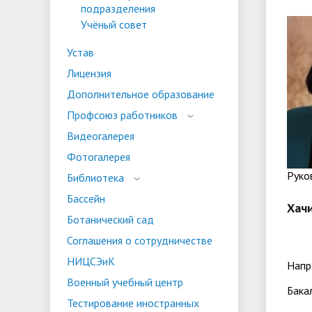
подразделения
испыта
универс
Учёный совет
Военный учебный центр
Тестиро
по русс
Устав
Особая квота
Объединенный совет обучающихся
Отдельн
Заселен
истории
Лицензия
законод
Дополнительное образование
Федера
Профсоюз работников
Информация о зачислении
Информ
Видеогалерея
гражда
Национальные проекты Российской
Фотогалерея
Федерации
Pуко
Библиотека
Бассейн
Хачи
Ботанический сад
Соглашения о сотрудничестве
НИЦСЭиК
Напр
Военный учебный центр
Бака
Тестирование иностранных