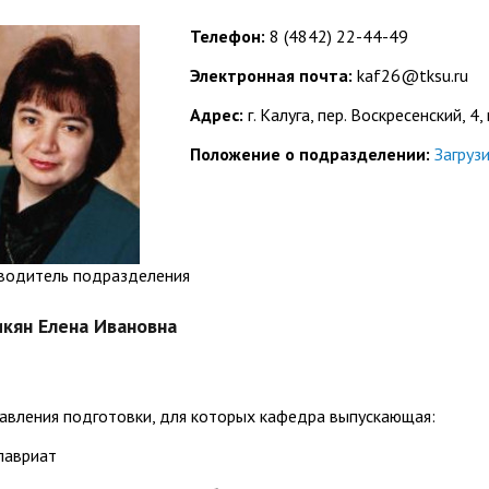
организациях
ний
итета"
документов
университета. Серия 1.
Телефон:
8 (4842) 22-44-49
вание иностранных граждан
Внутренняя система оценки ка
Психологические науки.
Электронная почта:
kaf26@tksu.ru
кому языку как иностранному,
образования
Педагогические науки"
ая квота
ие в общежитие
Подготовительные курсы
 России и основам
Адрес:
г. Калуга, пер. Воскресенский, 4,
ательства Российской
Положение о подразделении:
Загруз
ции
ация для иностранных
Общежития
н
водитель подразделения
кян Елена Ивановна
авления подготовки, для которых кафедра выпускающая:
лавриат