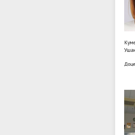
Кум
Ушан
Доце