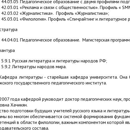
44.03.05 Педагогическое образование с двумя профилями подг
42.03.01 «Реклама и связи с общественностью». Профиль « SM
42.03.02 «Журналистика». Профиль «Журналистика»;
45.03.01 «Филология». Профиль «Спичрайтинг и литературное 
стратура
44.04.01 Педагогическое образование. Магистерская программ
рантура
5.9.1 Русская литература и литературы народов РФ;
5.9.2 Литературы народов мира.
дра литературы - старейшая кафедра университета. Она бы
жского государственного педагогического института.
07 года кафедрой руководит доктор педагогических наук, пр
овна Хачикян.
ство подготовки будущих учителей русского языка и литературы
амы во многом обеспечивается системой формирования фундам
етенций в области филологии, важным компонентом которой яв
одавательского состава.