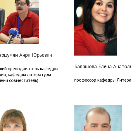
арцумян Анри Юрьевич
Балашова Елена Анатол
ший преподаватель кафедры
рии, кафедры литературы
профессор кафедры Литер
шний совместитель)