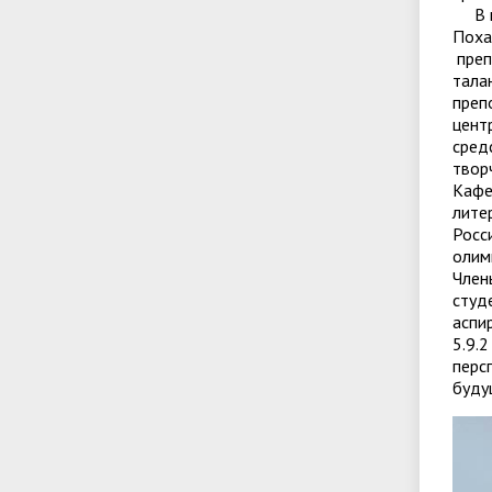
В на
Поха
преп
тала
преп
цент
сред
твор
Кафе
лите
Росс
олим
Член
студ
аспи
5.9.
перс
буду