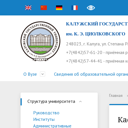
КАЛУЖСКИЙ ГОСУДАРСТ
им. К. Э. ЦИОЛКОВСКОГО
248023, г. Калуга, ул. Степана 
+7(4842)57-61-20 - приёмная 
+7(4842)57-44-41 - приёмная 
О Вузе
Сведения об образовательной орган
Главная
›
Структура университета
Приемная комиссия
Расписание занятий
Научная жизнь
Контакты
Устав
Новости
Оплата 
Основн
Часто 
Структура университета
Профсоюз работников
Профком студентов
Конференции
Видеог
Внеучеб
Информ
Руководство
Ка
Институты
Бассейн
Прием 2026. Ординатура
Научные труды КГУ
Ботанич
Програ
Журнал 
Административные