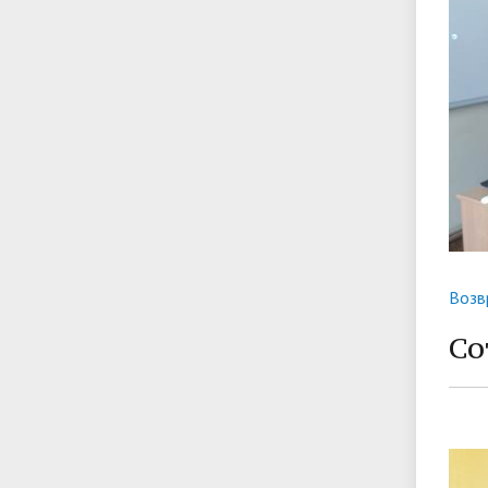
Возв
Со