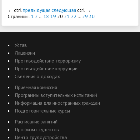
←
ctrl
предыдущая
следующая
ctrl
→
Страницы:
1
2
...
18
19
20
21
22
...
29
30
Устав
Лицензии
Противодействие терроризму
Противодействие коррупции
Сведения о доходах
Приемная комиссия
Программы вступительных испытаний
Информация для иностранных граждан
Подготовительные курсы
Расписание занятий
Профком студентов
Центр трудоустройства