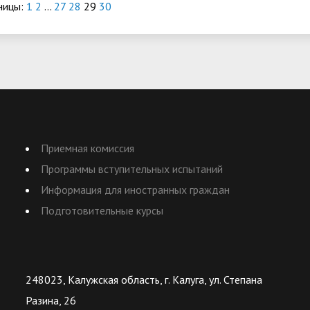
ницы:
1
2
...
27
28
29
30
Приемная комиссия
Программы вступительных испытаний
Информация для иностранных граждан
Подготовительные курсы
248023, Калужская область, г. Калуга, ул. Степана
Разина, 26