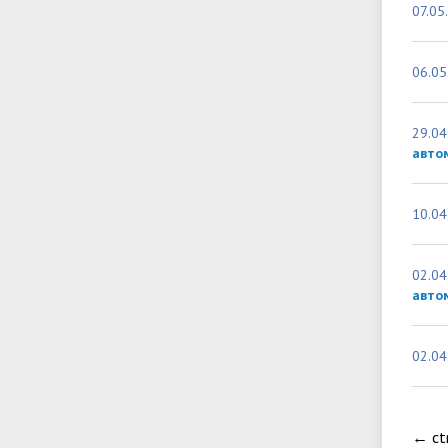
07.05
06.05
29.04
автом
10.04
02.04
авто
02.04
←
ct