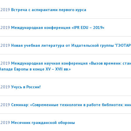
организациях
ний
итета"
документов
университета. Серия 1.
.2019
Встреча с аспирантами первого курса
вание иностранных граждан
Внутренняя система оценки ка
Психологические науки.
кому языку как иностранному,
образования
Педагогические науки"
ая квота
ие в общежитие
Подготовительные курсы
.2019
Международная конференция «IPR EDU – 2019»
 России и основам
ательства Российской
.2019
Новая учебная литература от Издательской группы "ГЭОТА
ции
ация для иностранных
Общежития
н
.2019
Международная научная конференция «Вызов времени: стан
Западе Европы в конце XV – XVII вв.»
.2019
Учусь в России!
.2019
Cеминар: «Современные технологии в работе библиотек: и
.2019
Месячник гражданской обороны