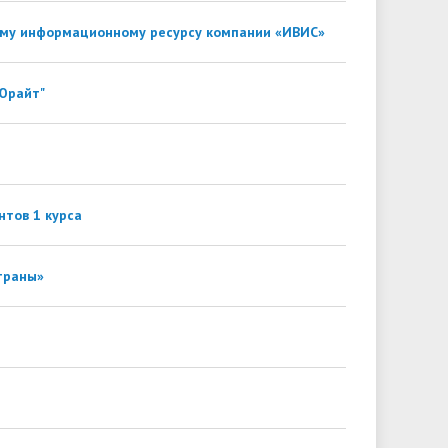
ному информационному ресурсу компании «ИВИС»
Юрайт"
тов 1 курса
траны»