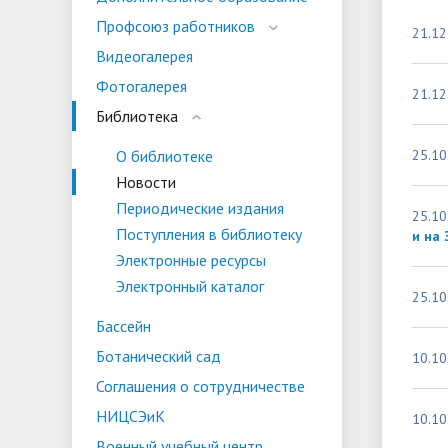
испыта
универс
Профсоюз работников
21.12
Военный учебный центр
Тестиро
Видеогалерея
по русс
Фотогалерея
Особая квота
Объединенный совет обучающихся
Отдельн
Заселен
21.12
истории
Библиотека
законод
О библиотеке
25.10
Федера
Информация о зачислении
Информ
Новости
гражда
Периодические издания
Национальные проекты Российской
25.10
Поступления в библиотеку
и на 
Федерации
Электронные ресурсы
Электронный каталог
25.10
Бассейн
Ботанический сад
10.10
Соглашения о сотрудничестве
НИЦСЭиК
10.10
Военный учебный центр