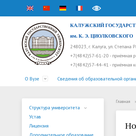
КАЛУЖСКИЙ ГОСУДАРСТ
им. К. Э. ЦИОЛКОВСКОГО
248023, г. Калуга, ул. Степана 
+7(4842)57-61-20 - приёмная 
+7(4842)57-44-41 - приёмная 
О Вузе
Сведения об образовательной орган
Главная
›
Структура университета
Приемная комиссия
Расписание занятий
Научная жизнь
Контакты
Устав
Новости
Оплата 
Основн
Часто 
Структура университета
Устав
Профсоюз работников
Профком студентов
Конференции
Видеог
Внеучеб
Информ
Но
Лицензия
Бассейн
Прием 2026. Ординатура
Научные труды КГУ
Ботанич
Програ
Журнал 
Дополнительное образование