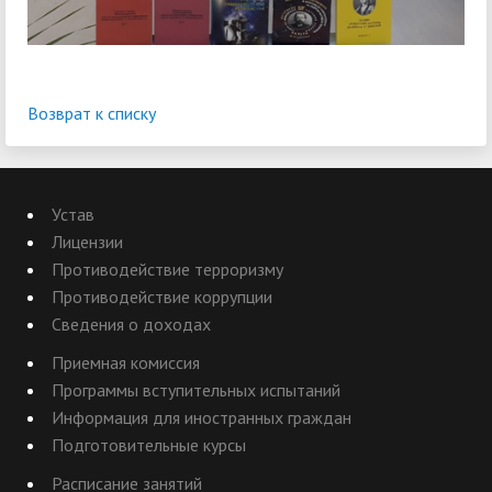
Возврат к списку
Устав
Лицензии
Противодействие терроризму
Противодействие коррупции
Сведения о доходах
Приемная комиссия
Программы вступительных испытаний
Информация для иностранных граждан
Подготовительные курсы
Расписание занятий