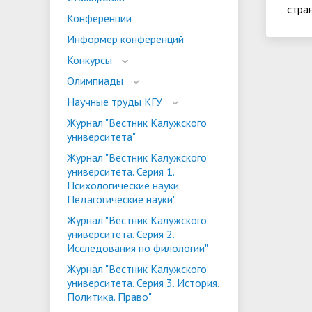
стра
испыта
универс
Конференции
Военный учебный центр
Тестиро
Информер конференций
по русс
Конкурсы
Особая квота
Объединенный совет обучающихся
Отдельн
Заселен
истории
Олимпиады
законод
Научные труды КГУ
Федера
Информация о зачислении
Информ
Журнал "Вестник Калужского
университета"
гражда
Национальные проекты Российской
Журнал "Вестник Калужского
Федерации
университета. Серия 1.
Психологические науки.
Педагогические науки"
Журнал "Вестник Калужского
университета. Серия 2.
Исследования по филологии"
Журнал "Вестник Калужского
университета. Серия 3. История.
Политика. Право"