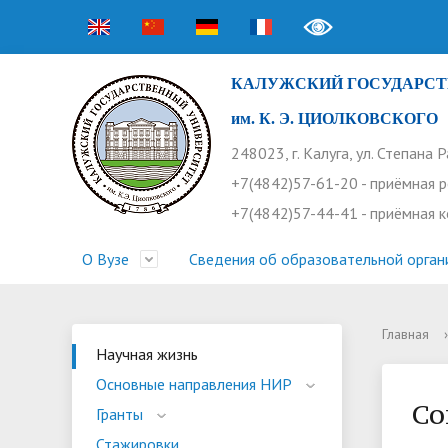
КАЛУЖСКИЙ ГОСУДАРСТ
им. К. Э. ЦИОЛКОВСКОГО
248023, г. Калуга, ул. Степана 
+7(4842)57-61-20 - приёмная 
+7(4842)57-44-41 - приёмная 
О Вузе
Сведения об образовательной орган
Главная
›
Структура университета
Приемная комиссия
Расписание занятий
Научная жизнь
Контакты
Устав
Новости
Оплата 
Основн
Часто 
Научная жизнь
Основные направления НИР
Профсоюз работников
Профком студентов
Конференции
Видеог
Внеучеб
Информ
Со
Гранты
Бассейн
Прием 2026. Ординатура
Научные труды КГУ
Ботанич
Програ
Журнал 
Стажировки