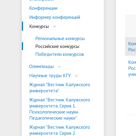
испыта
универс
Конференции
Военный учебный центр
Тестиро
Информер конференций
по русс
Конкурсы
Особая квота
Объединенный совет обучающихся
Отдельн
Заселен
истории
Региональные конкурсы
законод
Кон
Российские конкурсы
Федера
Рос
Информация о зачислении
Информ
Победители конкурсов
гражда
Кон
Национальные проекты Российской
Олимпиады
Рос
Федерации
уче
Научные труды КГУ
Журнал "Вестник Калужского
университета"
Журнал "Вестник Калужского
университета. Серия 1.
Психологические науки.
Педагогические науки"
Журнал "Вестник Калужского
университета. Серия 2.