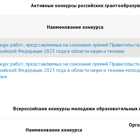
организациях
Активные конкурсы российских грантообразу
ний
итета"
документов
университета. Серия 1.
вание иностранных граждан
Внутренняя система оценки ка
Психологические науки.
кому языку как иностранному,
образования
Педагогические науки"
Наименование конкурса
ая квота
ие в общежитие
Подготовительные курсы
 России и основам
ательства Российской
курс работ, представляемых на соискание премий Правительств
ции
сийской Федерации 2023 года в области науки и техники
ация для иностранных
Общежития
н
курс работ, представляемых на соискание премий Правительств
сийской Федерации 2023 года в области науки и техники моло
ных
Всероссийские конкурсы молодежи образовательных и
Орга
Наименование конкурса