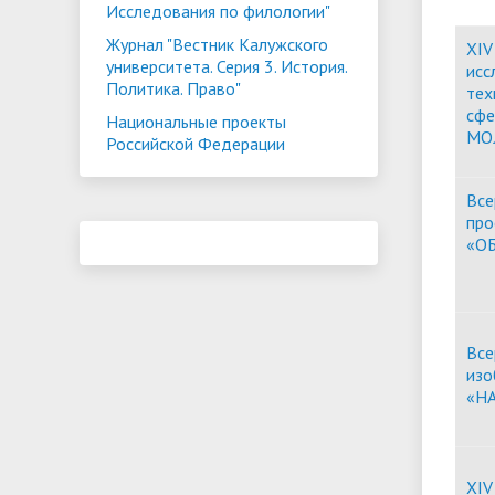
Исследования по филологии"
Журнал "Вестник Калужского
XIV
университета. Серия 3. История.
исс
Политика. Право"
тех
сфе
Национальные проекты
МО
Российской Федерации
Все
про
«О
Все
изо
«Н
XIV