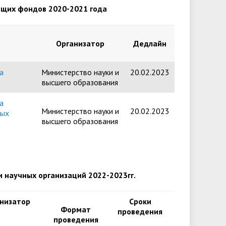
ющих фондов 2020-2021 года
университета. Серия 2. Исследования
чества
Клиника КГУ
Целевая квота
Вакцинация
по филологии"
Организатор
Дедлайн
Расписание и результаты
Журнал "Вестник Калужского
вступительных испытаний
университета. Серия 3. История.
а
Министерство науки и
20.02.2023
Политика. Право"
высшего образования
а
Министерство науки и
20.02.2023
дых
высшего образования
 научных организаций 2022-2023гг.
низатор
Сроки
Формат
проведения
проведения