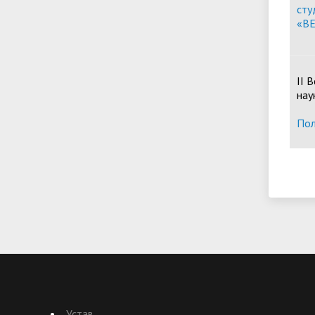
сту
«В
II 
нау
Пол
Устав