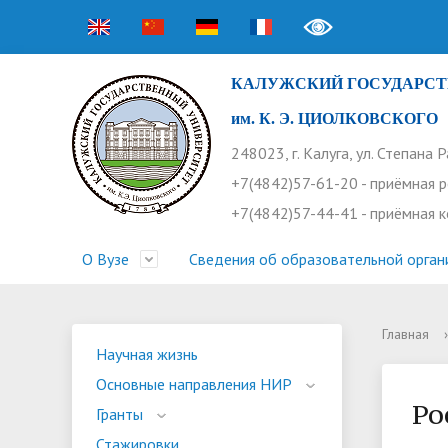
КАЛУЖСКИЙ ГОСУДАРСТ
им. К. Э. ЦИОЛКОВСКОГО
248023, г. Калуга, ул. Степана 
+7(4842)57-61-20 - приёмная 
+7(4842)57-44-41 - приёмная 
О Вузе
Сведения об образовательной орган
Главная
›
Структура университета
Приемная комиссия
Расписание занятий
Научная жизнь
Контакты
Устав
Новости
Оплата 
Основн
Часто 
Научная жизнь
Основные направления НИР
Профсоюз работников
Профком студентов
Конференции
Видеог
Внеучеб
Информ
Ро
Гранты
Бассейн
Прием 2026. Ординатура
Научные труды КГУ
Ботанич
Програ
Журнал 
Стажировки