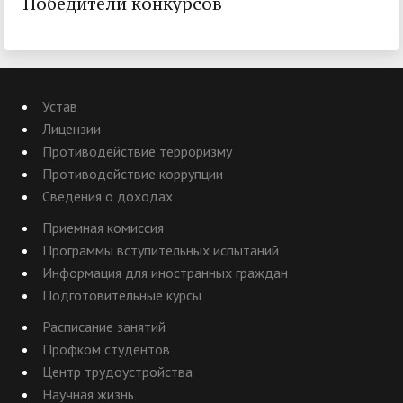
Победители конкурсов
Устав
Лицензии
Противодействие терроризму
Противодействие коррупции
Сведения о доходах
Приемная комиссия
Программы вступительных испытаний
Информация для иностранных граждан
Подготовительные курсы
Расписание занятий
Профком студентов
Центр трудоустройства
Научная жизнь