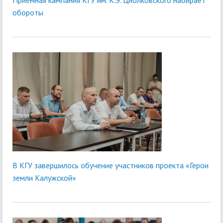
Приёмная кампания КГУ им. К.Э. Циолковского набирает
обороты
В КГУ завершилось обучение участников проекта «Герои
земли Калужской»