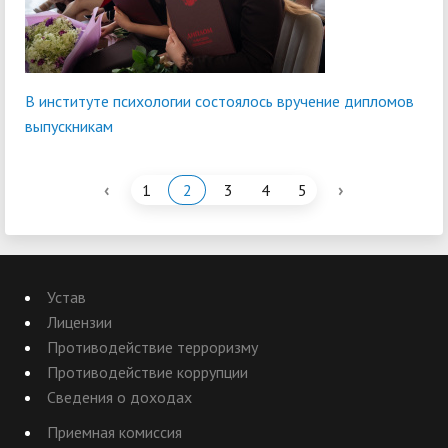
В институте психологии состоялось вручение дипломов
выпускникам
‹
›
1
2
3
4
5
Устав
Лицензии
Противодействие терроризму
Противодействие коррупции
Сведения о доходах
Приемная комиссия