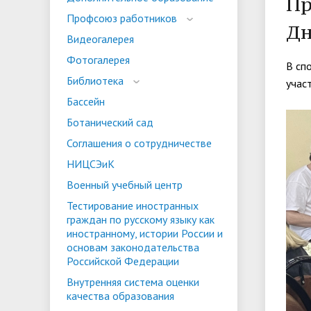
Пр
испыта
универс
Профсоюз работников
Дн
Военный учебный центр
Тестиро
Видеогалерея
по русс
Фотогалерея
Особая квота
Объединенный совет обучающихся
Отдельн
Заселен
В сп
истории
Библиотека
учас
законод
Бассейн
Федера
Информация о зачислении
Информ
Ботанический сад
гражда
Соглашения о сотрудничестве
Национальные проекты Российской
НИЦСЭиК
Федерации
Военный учебный центр
Тестирование иностранных
граждан по русскому языку как
иностранному, истории России и
основам законодательства
Российской Федерации
Внутренняя система оценки
качества образования