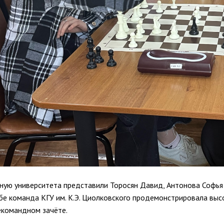
ную университета представили Торосян Давид, Антонова Софья 
бе команда КГУ им. К.Э. Циолковского продемонстрировала высо
командном зачёте.