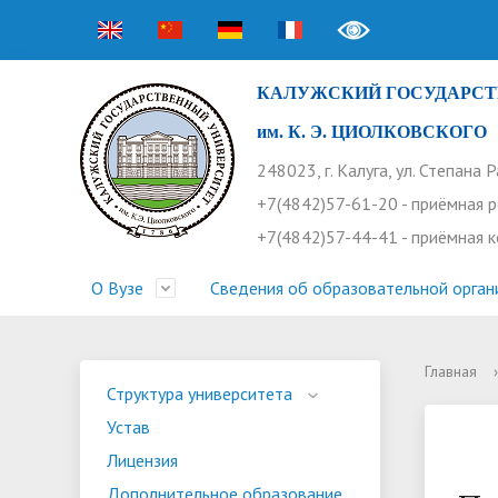
КАЛУЖСКИЙ ГОСУДАРСТ
им. К. Э. ЦИОЛКОВСКОГО
248023, г. Калуга, ул. Степана 
+7(4842)57-61-20 - приёмная 
+7(4842)57-44-41 - приёмная 
О Вузе
Сведения об образовательной орган
Главная
›
Структура университета
Приемная комиссия
Расписание занятий
Научная жизнь
Контакты
Устав
Новости
Оплата 
Основн
Часто 
Структура университета
Устав
Профсоюз работников
Профком студентов
Конференции
Видеог
Внеучеб
Информ
Лицензия
Бассейн
Прием 2026. Ординатура
Научные труды КГУ
Ботанич
Програ
Журнал 
Дополнительное образование