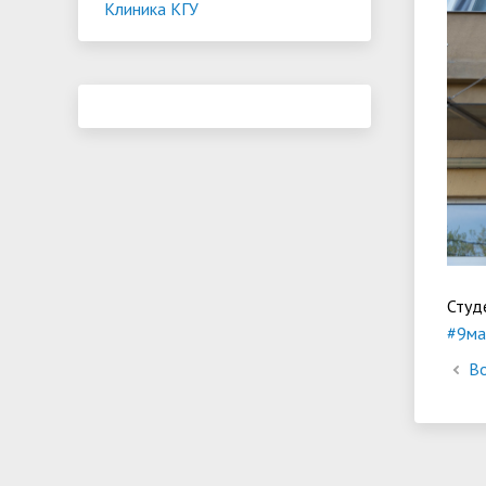
Клиника КГУ
Студ
#9ма
Во