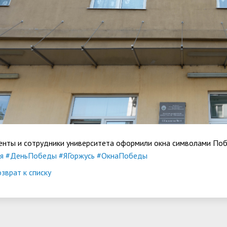
енты и сотрудники университета оформили окна символами По
я
#ДеньПобеды
#ЯГоржусь
#ОкнаПобеды
зврат к списку