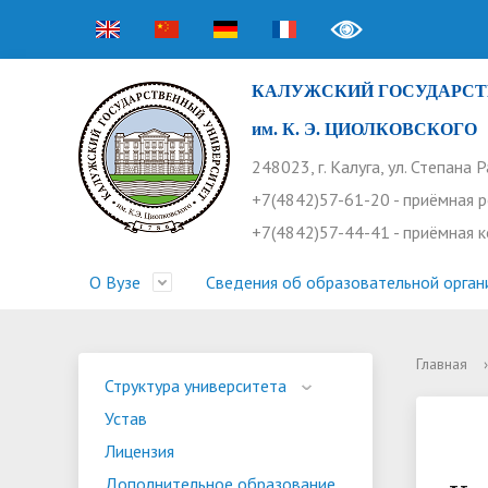
КАЛУЖСКИЙ ГОСУДАРСТ
им. К. Э. ЦИОЛКОВСКОГО
248023, г. Калуга, ул. Степана 
+7(4842)57-61-20 - приёмная 
+7(4842)57-44-41 - приёмная 
О Вузе
Сведения об образовательной орган
Главная
›
Структура университета
Приемная комиссия
Расписание занятий
Научная жизнь
Контакты
Устав
Новости
Оплата 
Основн
Часто 
Структура университета
Устав
Профсоюз работников
Профком студентов
Конференции
Видеог
Внеучеб
Информ
Лицензия
Бассейн
Прием 2026. Ординатура
Научные труды КГУ
Ботанич
Програ
Журнал 
Дополнительное образование