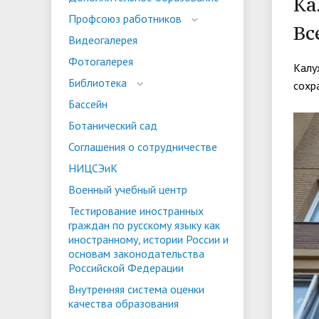
Ка
испыта
универс
Профсоюз работников
Вс
Военный учебный центр
Тестиро
Видеогалерея
по русс
Фотогалерея
Особая квота
Объединенный совет обучающихся
Отдельн
Заселен
Калу
истории
Библиотека
сохр
законод
Бассейн
Федера
Информация о зачислении
Информ
Ботанический сад
гражда
Соглашения о сотрудничестве
Национальные проекты Российской
НИЦСЭиК
Федерации
Военный учебный центр
Тестирование иностранных
граждан по русскому языку как
иностранному, истории России и
основам законодательства
Российской Федерации
Внутренняя система оценки
качества образования