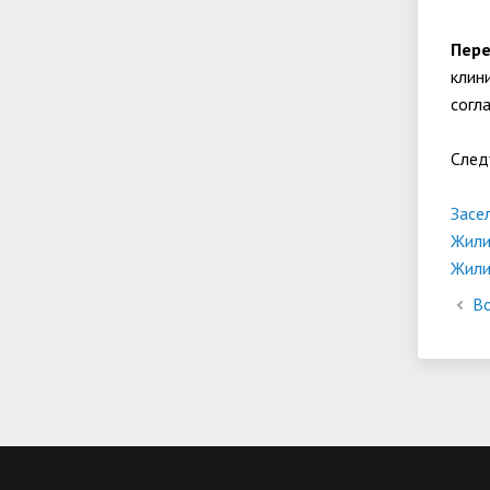
Пере
клини
согл
След
Засе
Жили
Жили
Во