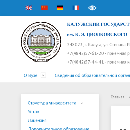
КАЛУЖСКИЙ ГОСУДАРСТ
им. К. Э. ЦИОЛКОВСКОГО
248023, г. Калуга, ул. Степана 
+7(4842)57-61-20 - приёмная 
+7(4842)57-44-41 - приёмная 
О Вузе
Сведения об образовательной орган
Главная
›
Структура университета
Приемная комиссия
Расписание занятий
Научная жизнь
Контакты
Устав
Новости
Оплата 
Основн
Часто 
Структура университета
Устав
Профсоюз работников
Профком студентов
Конференции
Видеог
Внеучеб
Информ
Лицензия
Бассейн
Прием 2026. Ординатура
Научные труды КГУ
Ботанич
Програ
Журнал 
Дополнительное образование