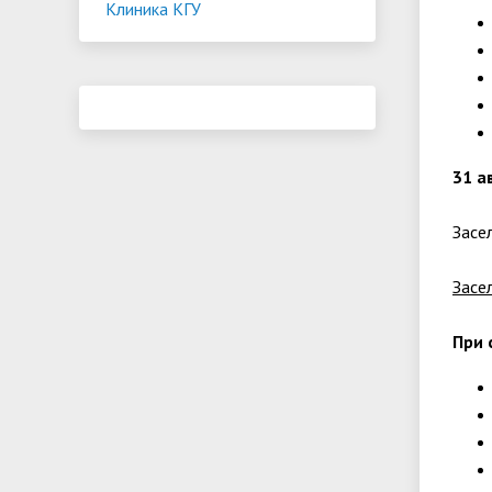
Клиника КГУ
31 а
Засе
Засе
При 