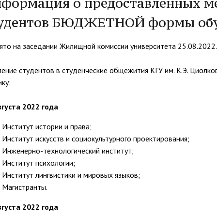
формация о предоставленных ме
организациях
ний
итета"
документов
университета. Серия 1.
удентов БЮДЖЕТНОЙ формы об
вание иностранных граждан
Внутренняя система оценки ка
Психологические науки.
кому языку как иностранному,
образования
Педагогические науки"
ая квота
ие в общежитие
Подготовительные курсы
ято на заседании Жилищной комиссии университета 25.08.2022.
 России и основам
ательства Российской
ление студентов в студенческие общежития КГУ им. К.Э. Циолко
ции
ику:
ация для иностранных
Общежития
н
вгуста 2022 года
Институт истории и права;
Институт искусств и социокультурного проектирования;
Инженерно-технологический институт;
Институт психологии;
Институт лингвистики и мировых языков;
Магистранты.
вгуста 2022 года