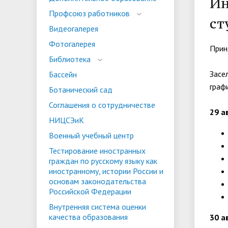
Ин
испыта
универс
Профсоюз работников
ст
Военный учебный центр
Тестиро
Видеогалерея
по русс
Фотогалерея
Особая квота
Объединенный совет обучающихся
Отдельн
Заселен
Прин
истории
Библиотека
законод
Засе
Бассейн
Федера
граф
Информация о зачислении
Информ
Ботанический сад
гражда
Соглашения о сотрудничестве
Национальные проекты Российской
29 а
НИЦСЭиК
Федерации
Военный учебный центр
Тестирование иностранных
граждан по русскому языку как
иностранному, истории России и
основам законодательства
Российской Федерации
Внутренняя система оценки
качества образования
30 а