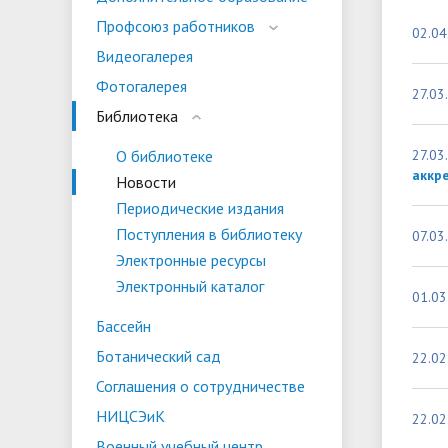
испыта
универс
Профсоюз работников
02.04
Военный учебный центр
Тестиро
Видеогалерея
по русс
Фотогалерея
Особая квота
Объединенный совет обучающихся
Отдельн
Заселен
27.03
истории
Библиотека
законод
О библиотеке
27.03
Федера
Информация о зачислении
Информ
аккр
Новости
гражда
Периодические издания
Национальные проекты Российской
Поступления в библиотеку
07.03
Федерации
Электронные ресурсы
Электронный каталог
01.03
Бассейн
Ботанический сад
22.02
Соглашения о сотрудничестве
НИЦСЭиК
22.02
Военный учебный центр