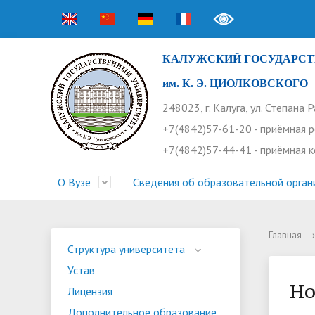
КАЛУЖСКИЙ ГОСУДАРСТ
им. К. Э. ЦИОЛКОВСКОГО
248023, г. Калуга, ул. Степана 
+7(4842)57-61-20 - приёмная 
+7(4842)57-44-41 - приёмная 
О Вузе
Сведения об образовательной орган
Главная
›
Структура университета
Приемная комиссия
Расписание занятий
Научная жизнь
Контакты
Устав
Новости
Оплата 
Основн
Часто 
Структура университета
Устав
Профсоюз работников
Профком студентов
Конференции
Видеог
Внеучеб
Информ
Но
Лицензия
Бассейн
Прием 2026. Ординатура
Научные труды КГУ
Ботанич
Програ
Журнал 
Дополнительное образование