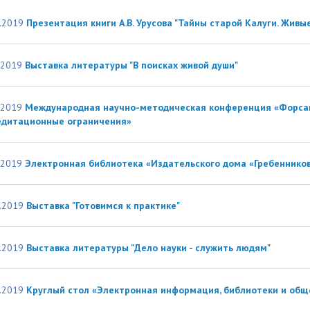
организациях
ний
итета"
документов
университета. Серия 1.
.2019
Презентация книги А.В. Урусова "Тайны старой Калуги. Живы
вание иностранных граждан
Внутренняя система оценки ка
Психологические науки.
кому языку как иностранному,
образования
Педагогические науки"
ая квота
ие в общежитие
Подготовительные курсы
.2019
Выставка литературы "В поисках живой души"
 России и основам
ательства Российской
.2019
Международная научно-методическая конференция «Форсай
ции
ация для иностранных
Общежития
едитационные ограничения»
н
.2019
Электронная библиотека «Издательского дома «Гребеннико
.2019
Выставка "Готовимся к практике"
.2019
Выставка литературы "Дело науки - служить людям"
.2019
Круглый стол «Электронная информация, библиотеки и общ