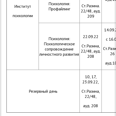
Психология:
Ст.Разина.
Институт
Профайлинг
22/48, ауд.
психологии
209
14.09.
22.09.22
Психология:
с 16.
Психологическое
Ст.Разина,
Ст.Рази
сопровождение
22/48, ауд.
26
личностного развития
208
ауд.1
10, 17,
23.09.22,
Резервный день
Ст.Разина,
22/48,
ауд. 208