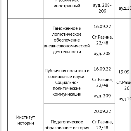
ауд. 208-
иностранный
ауд.1
209
16.09.22
Таможенное и
логистическое
Ст.Разина,
обеспечение
22/48
внешнеэкономической
деятельности
ауд. 208
16.09.22
Публичная политика и
19.09
социальные науки:
Ст.Разина,
Социально-
Ст.Рази
22/48
политические
26
коммуникации
ауд. 209
ауд.1
20.09.22
Институт
Педагогическое
Ст.Разина,
истории
образование: история
22/48