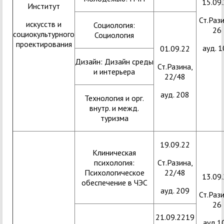
15.09
Институт
Ст.Рази
искусств и
Социология:
26
социокультурного
Социология
проектирования
ауд. 1
01.09.22
Дизайн: Дизайн среды
Ст.Разина,
и интерьера
22/48
ауд. 208
Технология и орг.
внутр. и межд.
туризма
19.09.22
Клиническая
психология:
Ст.Разина,
Психологическое
22/48
13.09
обеспечение в ЧЭС
ауд. 209
Ст.Рази
26
21.09.2219
ауд.1