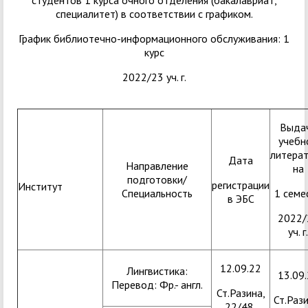
студентов 1 курса очного отделения (бакалавриат,
специалитет) в соответствии с графиком.
График библиотечно-информационного обслуживания: 1
курс
2022/23 уч. г.
Выда
учебн
литера
Дата
Направление
на
подготовки/
регистрации
Институт
Специальность
1 семе
в ЭБС
2022/
уч. г.
12.09.22
Лингвистика:
13.09
Перевод: Фр.- англ.
Ст.Разина,
Ст.Рази
22/48,