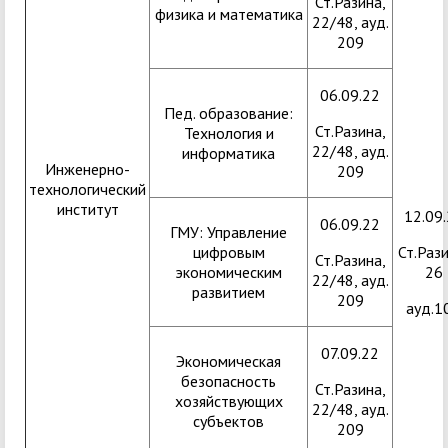
Ст.Разина,
физика и математика
22/48, ауд.
209
06.09.22
Пед. образование:
Ст.Разина,
Технология и
22/48, ауд.
информатика
Инженерно-
209
технологический
институт
12.09
06.09.22
ГМУ: Управление
цифровым
Ст.Рази
Ст.Разина,
экономическим
26
22/48, ауд.
развитием
209
ауд.1
07.09.22
Экономическая
безопасность
Ст.Разина,
хозяйствующих
22/48, ауд.
субъектов
209