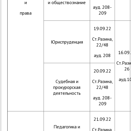
и
и обществознание
ауд. 208-
права
209
19.09.22
Ст.Разина,
Юриспруденция
22/48
16.09
ауд. 208
Ст.Рази
26
20.09.22
ауд.1
Судебная и
Ст.Разина,
прокурорская
22/48
деятельность
ауд. 208-
209
21.09.22
Педагогика и
Ст.Разина,