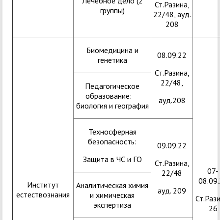
Лечебное дело (2
Ст.Разина,
группы)
22/48, ауд.
208
Биомедицина и
08.09.22
генетика
Ст.Разина,
22/48,
Педагогическое
образование:
ауд.208
биология и география
Техносферная
безопасность:
09.09.22
Защита в ЧС и ГО
Ст.Разина,
07-
22/48
08.09
Институт
Аналитическая химия
ауд. 209
естествознания
и химическая
Ст.Рази
экспертиза
26