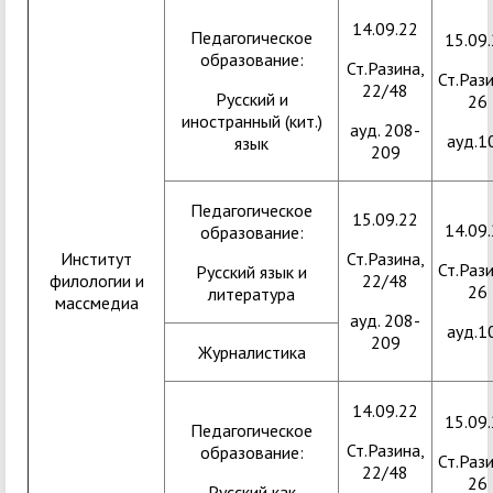
14.09.22
Педагогическое
15.09
образование:
Ст.Разина,
Ст.Рази
22/48
Русский и
26
иностранный (кит.)
ауд. 208-
ауд.1
язык
209
Педагогическое
15.09.22
14.09
образование:
Институт
Ст.Разина,
Ст.Рази
Русский язык и
филологии и
22/48
26
литература
массмедиа
ауд. 208-
ауд.1
209
Журналистика
14.09.22
15.09
Педагогическое
Ст.Разина,
образование:
Ст.Рази
22/48
26
Русский как