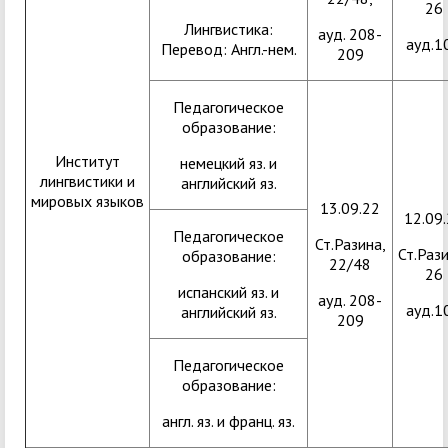
26
Лингвистика:
ауд. 208-
ауд.1
Перевод: Англ.-нем.
209
Педагогическое
образование:
Институт
немецкий яз. и
лингвистики и
английский яз.
мировых языков
13.09.22
12.09
Педагогическое
Ст.Разина,
Ст.Рази
образование:
22/48
26
испанский яз. и
ауд. 208-
ауд.1
английский яз.
209
Педагогическое
образование:
англ. яз. и франц. яз.