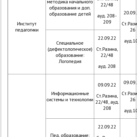
методика начального
22/48
образования и доп.
20.09
образование детей
ауд. 208-
209
Институт
Ст.Рази
педагогики
26
22.09.22
ауд.1
Специальное
(дефектологическое)
Ст.Разина,
образование:
22/48
Логопедия
ауд. 208
09.09
09.09.22
Информационные
Ст.Рази
Ст.Разина,
системы и технологии
26
22/48, ауд.
208
ауд.1
22.09.22
Пед. образование: