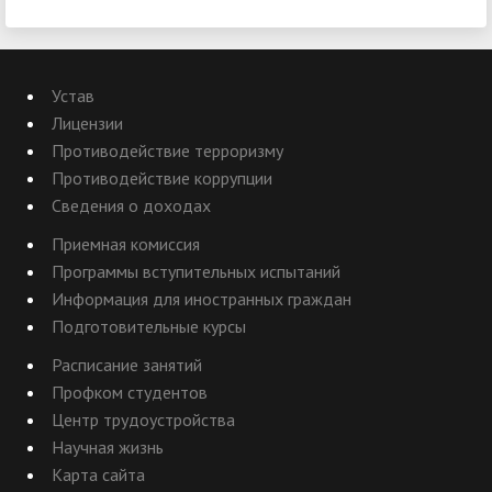
Устав
Лицензии
Противодействие терроризму
Противодействие коррупции
Сведения о доходах
Приемная комиссия
Программы вступительных испытаний
Информация для иностранных граждан
Подготовительные курсы
Расписание занятий
Профком студентов
Центр трудоустройства
Научная жизнь
Карта сайта