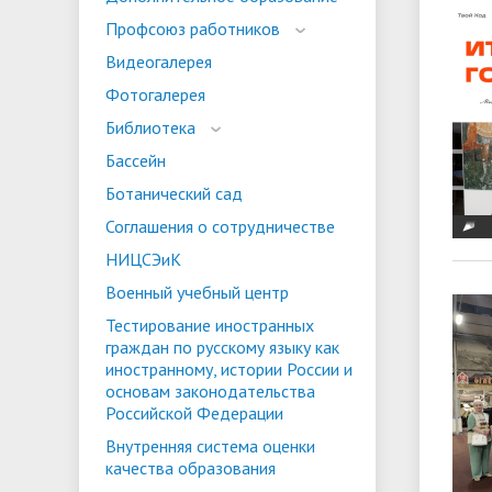
испыта
универс
Профсоюз работников
Военный учебный центр
Тестиро
Видеогалерея
по русс
Фотогалерея
Особая квота
Объединенный совет обучающихся
Отдельн
Заселен
истории
Библиотека
законод
Бассейн
Федера
Информация о зачислении
Информ
Ботанический сад
гражда
Соглашения о сотрудничестве
Национальные проекты Российской
НИЦСЭиК
Федерации
Военный учебный центр
Тестирование иностранных
граждан по русскому языку как
иностранному, истории России и
основам законодательства
Российской Федерации
Внутренняя система оценки
качества образования