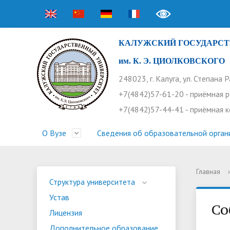
КАЛУЖСКИЙ ГОСУДАРСТ
им. К. Э. ЦИОЛКОВСКОГО
248023, г. Калуга, ул. Степана 
+7(4842)57-61-20 - приёмная 
+7(4842)57-44-41 - приёмная 
О Вузе
Сведения об образовательной орган
Главная
›
Структура университета
Приемная комиссия
Расписание занятий
Научная жизнь
Контакты
Устав
Новости
Оплата 
Основн
Часто 
Структура университета
Устав
Профсоюз работников
Профком студентов
Конференции
Видеог
Внеучеб
Информ
Со
Лицензия
Бассейн
Прием 2026. Ординатура
Научные труды КГУ
Ботанич
Програ
Журнал 
Дополнительное образование