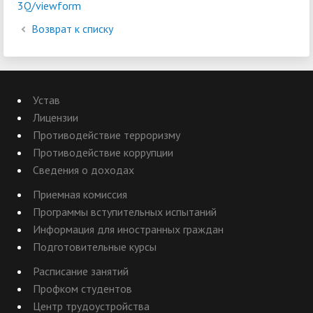
3Q/viewform
Возврат к списку
Устав
Лицензии
Противодействие терроризму
Противодействие коррупции
Сведения о доходах
Приемная комиссия
Программы вступительных испытаний
Информация для иностранных граждан
Подготовительные курсы
Расписание занятий
Профком студентов
Центр трудоустройства