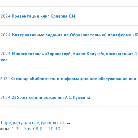
.2024
Презентация книг Кривова С.И.
.2024
Интерактивные задания на Образовательной платформе «
.2024
Моноспектакль «Здравствуй, милая Калуга!», посвященная
кова
.2024
Семинар «Библиотечно-информационное обслуживание лиц 
.2024
225 лет со дня рождения А.С. Пушкина
rl
предыдущая
следующая
ctrl
→
ницы:
1
2
...
5
6
7
8
9
...
29
30