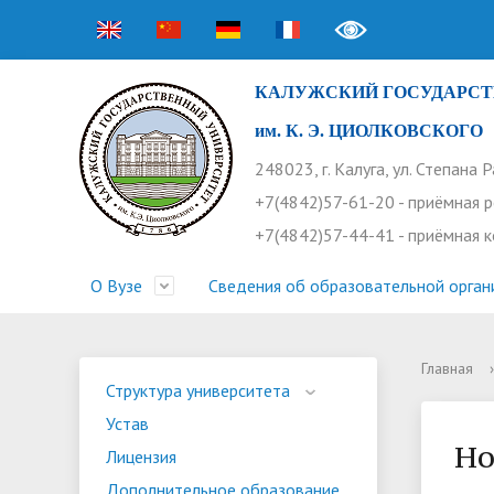
КАЛУЖСКИЙ ГОСУДАРСТ
им. К. Э. ЦИОЛКОВСКОГО
248023, г. Калуга, ул. Степана 
+7(4842)57-61-20 - приёмная 
+7(4842)57-44-41 - приёмная 
О Вузе
Сведения об образовательной орган
Главная
›
Структура университета
Приемная комиссия
Расписание занятий
Научная жизнь
Контакты
Устав
Новости
Оплата 
Основн
Часто 
Структура университета
Устав
Профсоюз работников
Профком студентов
Конференции
Видеог
Внеучеб
Информ
Но
Лицензия
Бассейн
Прием 2026. Ординатура
Научные труды КГУ
Ботанич
Програ
Журнал 
Дополнительное образование