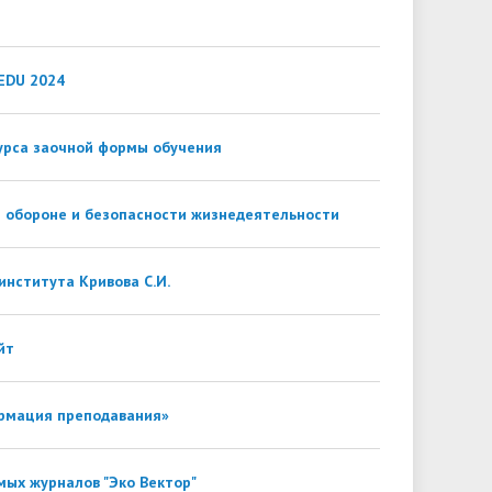
EDU 2024
урса заочной формы обучения
 обороне и безопасности жизнедеятельности
нститута Кривова С.И.
йт
рмация преподавания»
мых журналов "Эко Вектор"