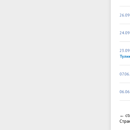
26.09
24.09
23.09
Тули
07.06
06.06
←
ct
Стра