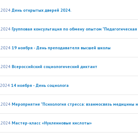
организациях
ний
итета"
документов
университета. Серия 1.
.2024
День открытых дверей 2024.
вание иностранных граждан
Внутренняя система оценки ка
Психологические науки.
кому языку как иностранному,
образования
Педагогические науки"
ая квота
ие в общежитие
Подготовительные курсы
.2024
Групповая консультация по обмену опытом "Педагогическая 
 России и основам
ательства Российской
.2024
19 ноября - День преподавателя высшей школы
ции
ация для иностранных
Общежития
н
.2024
Всероссийский социологический диктант
.2024
14 ноября - День социолога
.2024
Мероприятие "Психология стресса: взаимосвязь медицины и
.2024
Мастер-класс «Нуклеиновые кислоты»