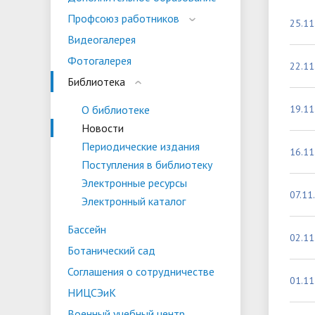
испыта
универс
Профсоюз работников
25.11
Военный учебный центр
Тестиро
Видеогалерея
по русс
Фотогалерея
Особая квота
Объединенный совет обучающихся
Отдельн
Заселен
22.11
истории
Библиотека
законод
О библиотеке
19.11
Федера
Информация о зачислении
Информ
Новости
гражда
Периодические издания
Национальные проекты Российской
16.11
Поступления в библиотеку
Федерации
Электронные ресурсы
07.11
Электронный каталог
Бассейн
02.11
Ботанический сад
Соглашения о сотрудничестве
01.11
НИЦСЭиК
Военный учебный центр