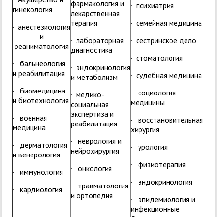
фармакология и
· психиатрия
гинекология
лекарственная
терапия
· семейная медицина
· анестезиология
и
· лабораторная
· сестринское дело
реаниматология
диагностика
· стоматология
· бальнеология
· эндокринология
и реабилитация
· судебная медицина
и метаболизм
· биомедицина
· социология
· медико-
и биотехнология
медицины
социальная
экспертиза и
· военная
· восстановительная
реабилитация
медицина
хирургия
· неврология и
· дерматология
· урология
нейрохирургия
и венерология
· физиотерапия
· онкология
· иммунология
· эндокринология
· травматология
· кардиология
и ортопедия
· эпидемиология и
инфекционные