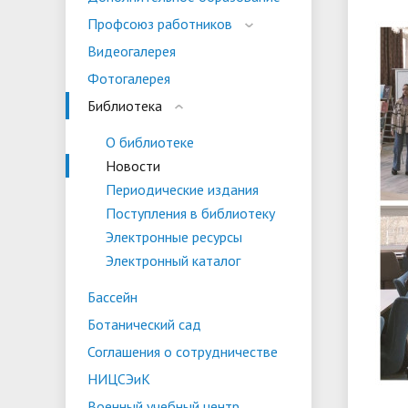
испыта
универс
Профсоюз работников
Военный учебный центр
Тестиро
Видеогалерея
по русс
Фотогалерея
Особая квота
Объединенный совет обучающихся
Отдельн
Заселен
истории
Библиотека
законод
О библиотеке
Федера
Информация о зачислении
Информ
Новости
гражда
Периодические издания
Национальные проекты Российской
Поступления в библиотеку
Федерации
Электронные ресурсы
Электронный каталог
Бассейн
Ботанический сад
Соглашения о сотрудничестве
НИЦСЭиК
Военный учебный центр