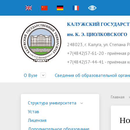
КАЛУЖСКИЙ ГОСУДАРСТ
им. К. Э. ЦИОЛКОВСКОГО
248023, г. Калуга, ул. Степана 
+7(4842)57-61-20 - приёмная 
+7(4842)57-44-41 - приёмная 
О Вузе
Сведения об образовательной орган
Главная
›
Структура университета
Приемная комиссия
Расписание занятий
Научная жизнь
Контакты
Устав
Новости
Оплата 
Основн
Часто 
Структура университета
Устав
Профсоюз работников
Профком студентов
Конференции
Видеог
Внеучеб
Информ
Но
Лицензия
Бассейн
Прием 2026. Ординатура
Научные труды КГУ
Ботанич
Програ
Журнал 
Дополнительное образование