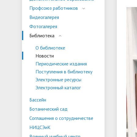
испыта
универс
Профсоюз работников
Военный учебный центр
Тестиро
Видеогалерея
по русс
Фотогалерея
Особая квота
Объединенный совет обучающихся
Отдельн
Заселен
истории
Библиотека
законод
О библиотеке
Федера
Информация о зачислении
Информ
Новости
гражда
Периодические издания
Национальные проекты Российской
Поступления в библиотеку
Федерации
Электронные ресурсы
Электронный каталог
Бассейн
Ботанический сад
Соглашения о сотрудничестве
НИЦСЭиК
Военный учебный центр