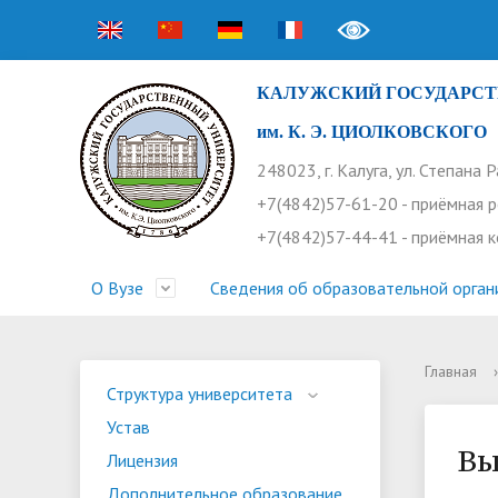
КАЛУЖСКИЙ ГОСУДАРСТ
им. К. Э. ЦИОЛКОВСКОГО
248023, г. Калуга, ул. Степана 
+7(4842)57-61-20 - приёмная 
+7(4842)57-44-41 - приёмная 
О Вузе
Сведения об образовательной орган
Главная
›
Структура университета
Приемная комиссия
Расписание занятий
Научная жизнь
Контакты
Устав
Новости
Оплата 
Основн
Часто 
Структура университета
Устав
Профсоюз работников
Профком студентов
Конференции
Видеог
Внеучеб
Информ
Вы
Лицензия
Бассейн
Прием 2026. Ординатура
Научные труды КГУ
Ботанич
Програ
Журнал 
Дополнительное образование