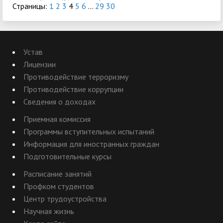
Страницы:
1
2
3
4
5
6
...
29
30
Устав
Лицензии
Противодействие терроризму
Противодействие коррупции
Сведения о доходах
Приемная комиссия
Программы вступительных испытаний
Информация для иностранных граждан
Подготовительные курсы
Расписание занятий
Профком студентов
Центр трудоустройства
Научная жизнь