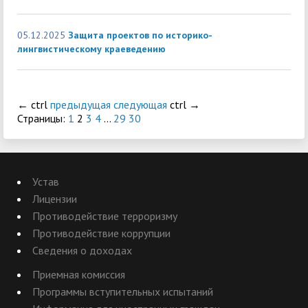
05.12.2025
Защита проектов по историко-
лингвистическому краеведению
←
ctrl
предыдущая
следующая
ctrl
→
Страницы:
1
2
3
4
...
29
30
Устав
Лицензии
Противодействие терроризму
Противодействие коррупции
Сведения о доходах
Приемная комиссия
Программы вступительных испытаний