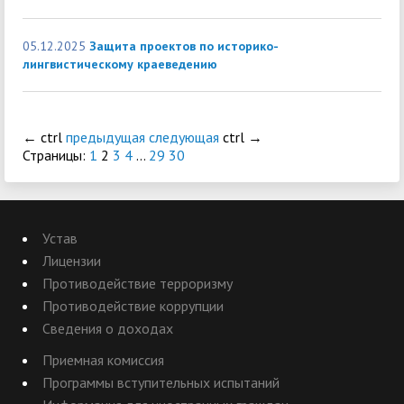
05.12.2025
Защита проектов по историко-
лингвистическому краеведению
←
ctrl
предыдущая
следующая
ctrl
→
Страницы:
1
2
3
4
...
29
30
Устав
Лицензии
Противодействие терроризму
Противодействие коррупции
Сведения о доходах
Приемная комиссия
Программы вступительных испытаний