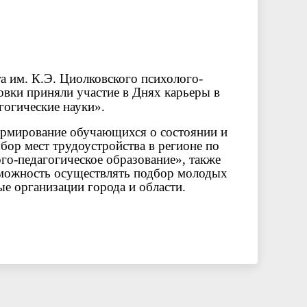
университета. Серия 2. Исследования
чества
Клиника КГУ
Целевая квота
Вакцинация
по филологии"
Расписание и результаты
Журнал "Вестник Калужского
а им. К.Э. Циолковского психолого-
вступительных испытаний
университета. Серия 3. История.
овки приняли участие в Днях карьеры в
огические науки».
Политика. Право"
ормирование обучающихся о состоянии и
бор мест трудоустройства в регионе по
го-педагогическое образование», также
зможность осуществлять подбор молодых
ые организации города и области.