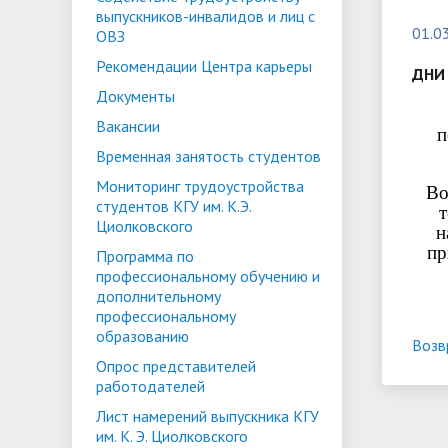
выпускников-инвалидов и лиц с
испыта
универс
01.0
ОВЗ
Военный учебный центр
Тестиро
Рекомендации Центра карьеры
по русс
ДНИ
Особая квота
Объединенный совет обучающихся
Отдельн
Заселен
Документы
истории
Вакансии
законод
п
Временная занятость студентов
Федера
Информация о зачислении
Информ
Мониторинг трудоустройства
Во
гражда
студентов КГУ им. К.Э.
Национальные проекты Российской
т
Циолковского
н
Федерации
пр
Программа по
профессиональному обучению и
дополнительному
профессиональному
образованию
Возв
Опрос представителей
работодателей
Лист намерений выпускника КГУ
им. К. Э. Циолковского