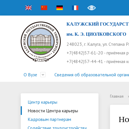
КАЛУЖСКИЙ ГОСУДАРСТ
им. К. Э. ЦИОЛКОВСКОГО
248023, г. Калуга, ул. Степана 
+7(4842)57-61-20 - приёмная 
+7(4842)57-44-41 - приёмная 
О Вузе
Сведения об образовательной орган
Главная
›
Структура университета
Приемная комиссия
Расписание занятий
Научная жизнь
Контакты
Устав
Новости
Оплата 
Основн
Часто 
Центр карьеры
Новости Центра карьеры
Профсоюз работников
Профком студентов
Конференции
Видеог
Внеучеб
Информ
Но
Кадровым партнерам
Бассейн
Прием 2026. Ординатура
Научные труды КГУ
Ботанич
Програ
Журнал 
Содействие трудоустройству