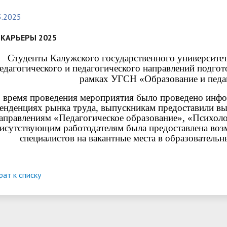
организациях
ний
итета"
документов
университета. Серия 1.
3.2025
вание иностранных граждан
Внутренняя система оценки ка
Психологические науки.
кому языку как иностранному,
образования
 КАРЬЕРЫ 2025
Педагогические науки"
ая квота
ие в общежитие
Подготовительные курсы
 России и основам
Студенты Калужского государственного университет
ательства Российской
едагогического и педагогического направлений подгот
рамках УГСН «Образование и педаг
ции
ация для иностранных
Общежития
 время проведения мероприятия было проведено инф
н
енденциях рынка труда, выпускникам предоставили вы
аправлениям «Педагогическое образование», «Психоло
исутствующим работодателям была предоставлена во
специалистов на вакантные места в образовательн
рат к списку