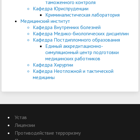
таможенного контроля
Кафедра Юриспруденции
Криминалистическая лаборатория
Медицинский институт
Кафедра Внутренних болезней
Кафедра Медико-биологических дисциплин
Кафедра Постдипломного образования
Единый аккредитационно-
симуляционный центр подготовки
медицинских работников
Кафедра Хирургии
Кафедра Неотложной и тактической
медицины
Устав
Лицензии
Противодействие терроризму