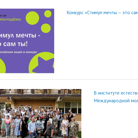
Конкурс «Стимул мечты – это сам
В институте естеств
Международной мо