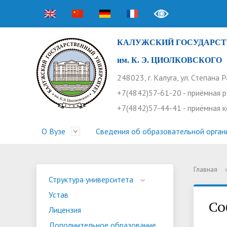
КАЛУЖСКИЙ ГОСУДАРСТ
им. К. Э. ЦИОЛКОВСКОГО
248023, г. Калуга, ул. Степана 
+7(4842)57-61-20 - приёмная 
+7(4842)57-44-41 - приёмная 
О Вузе
Сведения об образовательной орган
Главная
›
Структура университета
Приемная комиссия
Расписание занятий
Научная жизнь
Контакты
Устав
Новости
Оплата 
Основн
Часто 
Структура университета
Устав
Профсоюз работников
Профком студентов
Конференции
Видеог
Внеучеб
Информ
Со
Лицензия
Бассейн
Прием 2026. Ординатура
Научные труды КГУ
Ботанич
Програ
Журнал 
Дополнительное образование