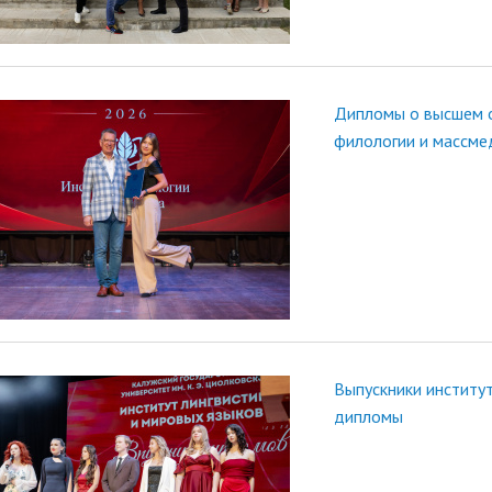
Дипломы о высшем о
филологии и массме
Выпускники институт
дипломы