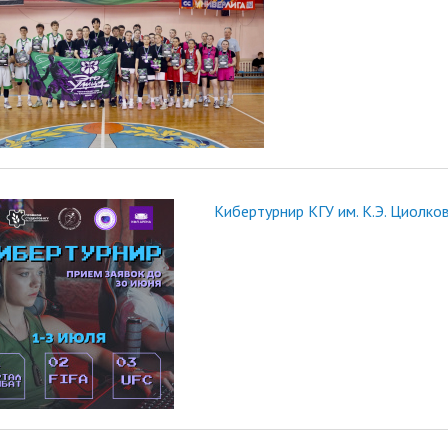
Кибертурнир КГУ им. К.Э. Циолко