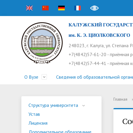
КАЛУЖСКИЙ ГОСУДАРСТ
им. К. Э. ЦИОЛКОВСКОГО
248023, г. Калуга, ул. Степана 
+7(4842)57-61-20 - приёмная 
+7(4842)57-44-41 - приёмная 
О Вузе
Сведения об образовательной орган
Главная
›
Структура университета
Приемная комиссия
Расписание занятий
Научная жизнь
Контакты
Устав
Новости
Оплата 
Основн
Часто 
Структура университета
Устав
Профсоюз работников
Профком студентов
Конференции
Видеог
Внеучеб
Информ
Со
Лицензия
Бассейн
Прием 2026. Ординатура
Научные труды КГУ
Ботанич
Програ
Журнал 
Дополнительное образование