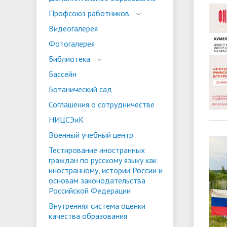
испыта
универс
Профсоюз работников
Военный учебный центр
Тестиро
Видеогалерея
по русс
Фотогалерея
Особая квота
Объединенный совет обучающихся
Отдельн
Заселен
истории
Библиотека
законод
Бассейн
Федера
Информация о зачислении
Информ
Ботанический сад
гражда
Соглашения о сотрудничестве
Национальные проекты Российской
НИЦСЭиК
Федерации
Военный учебный центр
Тестирование иностранных
граждан по русскому языку как
иностранному, истории России и
основам законодательства
Российской Федерации
Внутренняя система оценки
качества образования