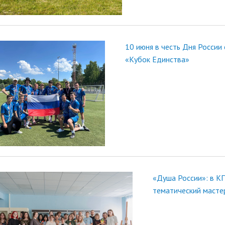
10 июня в честь Дня России
«Кубок Единства»
«Душа России»: в КГ
тематический масте