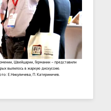
Армении, Швейцарии, Германии – представили
рых вылилось в жаркую дискуссию.
ото: Е.Никуличева, П. Катериничев.