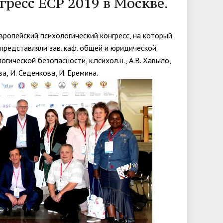
ресс ECP 2019 в Москве.
университета. Серия 2. Исследования
чества
Клиника КГУ
Целевая квота
Вакцинация
по филологии"
Европейский психологический конгресс, на который
Расписание и результаты
 представляли зав. каф. общей и юридической
Журнал "Вестник Калужского
вступительных испытаний
огической безопасности, к.психол.н., А.В. Хавыло,
университета. Серия 3. История.
а, И. Седенкова, И. Еремина.
Политика. Право"