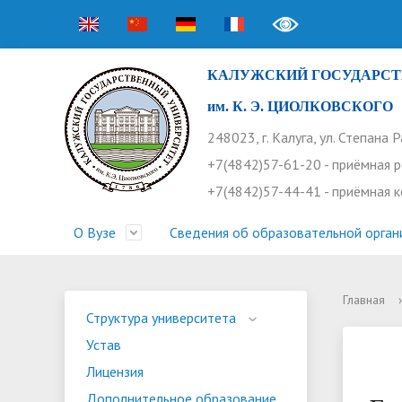
КАЛУЖСКИЙ ГОСУДАРСТ
им. К. Э. ЦИОЛКОВСКОГО
248023, г. Калуга, ул. Степана 
+7(4842)57-61-20 - приёмная 
+7(4842)57-44-41 - приёмная 
О Вузе
Сведения об образовательной орган
Главная
›
Структура университета
Приемная комиссия
Расписание занятий
Научная жизнь
Контакты
Устав
Новости
Оплата 
Основн
Часто 
Структура университета
Устав
Профсоюз работников
Профком студентов
Конференции
Видеог
Внеучеб
Информ
Лицензия
Бассейн
Прием 2026. Ординатура
Научные труды КГУ
Ботанич
Програ
Журнал 
Дополнительное образование