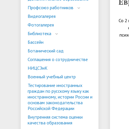
Ев
испыта
универс
Профсоюз работников
Военный учебный центр
Тестиро
Видеогалерея
по русс
Со 2
Фотогалерея
Особая квота
Объединенный совет обучающихся
Отдельн
Заселен
истории
Библиотека
псих
законод
Бассейн
Федера
Информация о зачислении
Информ
Ботанический сад
гражда
Соглашения о сотрудничестве
Национальные проекты Российской
НИЦСЭиК
Федерации
Военный учебный центр
Тестирование иностранных
граждан по русскому языку как
иностранному, истории России и
основам законодательства
Российской Федерации
Внутренняя система оценки
качества образования