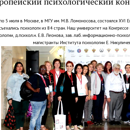
ропейский психологический конг
организациях
ний
итета"
документов
университета. Серия 1.
вание иностранных граждан
Внутренняя система оценки ка
Психологические науки.
кому языку как иностранному,
образования
 по 5 июля в Москве, в МГУ им. М.В. Ломоносова, состоялся XVI 
Педагогические науки"
ая квота
ие в общежитие
Подготовительные курсы
съехались психологи из 84 стран. Наш университет на Конгрессе
 России и основам
ологии, д.психол.н. Е.В. Леонова, зав. лаб. информационно-психол
ательства Российской
магистранты Института психологии Е. Никуличев
ции
ация для иностранных
Общежития
н