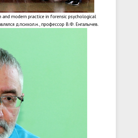
and modern practice in forensic psychological
лялся д.психол.н., профессор В.Ф. Енгалычев.