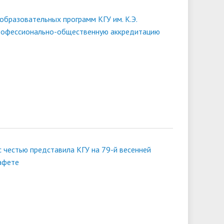
образовательных программ КГУ им. К.Э.
рофессионально-общественную аккредитацию
с честью представила КГУ на 79-й весенней
афете