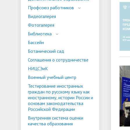
испыта
универс
Профсоюз работников
Военный учебный центр
Тестиро
Видеогалерея
по русс
Фотогалерея
Особая квота
Объединенный совет обучающихся
Отдельн
Заселен
истории
Библиотека
законод
Бассейн
Федера
Информация о зачислении
Информ
Ботанический сад
гражда
Соглашения о сотрудничестве
Национальные проекты Российской
НИЦСЭиК
Федерации
Военный учебный центр
Тестирование иностранных
граждан по русскому языку как
иностранному, истории России и
основам законодательства
Российской Федерации
Внутренняя система оценки
качества образования