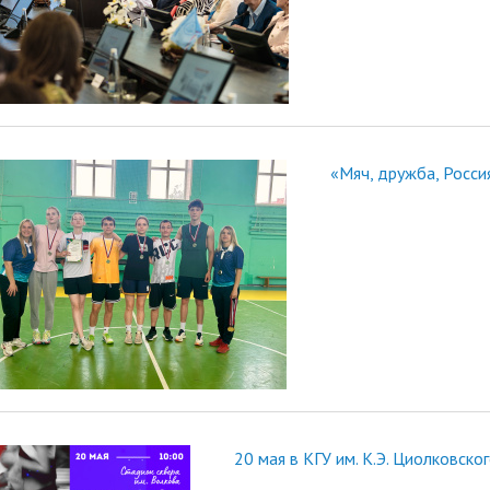
«Мяч, дружба, Росси
20 мая в КГУ им. К.Э. Циолковск