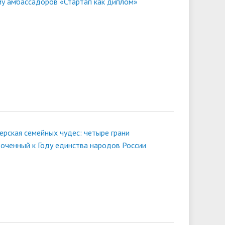
му амбассадоров «Стартап как диплом»
ерская семейных чудес: четыре грани
роченный к Году единства народов России