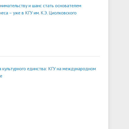
инимательству и шанс стать основателем
университета. Серия 2. Исследования
чества
Клиника КГУ
Целевая квота
Вакцинация
еса – уже в КГУ им. К.Э. Циолковского
по филологии"
Расписание и результаты
Журнал "Вестник Калужского
вступительных испытаний
университета. Серия 3. История.
Политика. Право"
ва культурного единства: КГУ на международном
е