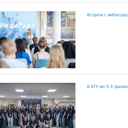
Встреча с амбассад
В КГУ им. К.Э. Циол