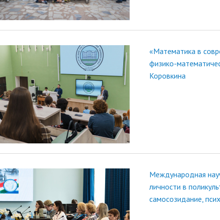
«Математика в совр
физико-математичес
Коровкина
Международная науч
личности в поликуль
самосозидание, пси