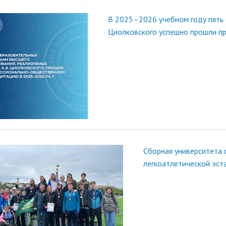
В 2025–2026 учебном году пять 
Циолковского успешно прошли п
Сборная университета 
легкоатлетической эст