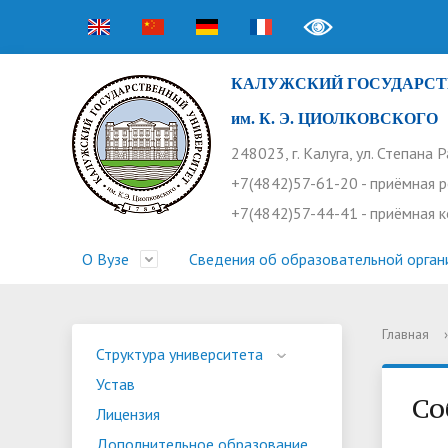
КАЛУЖСКИЙ ГОСУДАРСТ
им. К. Э. ЦИОЛКОВСКОГО
248023, г. Калуга, ул. Степана 
+7(4842)57-61-20 - приёмная 
+7(4842)57-44-41 - приёмная 
О Вузе
Сведения об образовательной орган
Главная
›
Структура университета
Приемная комиссия
Расписание занятий
Научная жизнь
Контакты
Устав
Новости
Оплата 
Основн
Часто 
Структура университета
Устав
Профсоюз работников
Профком студентов
Конференции
Видеог
Внеучеб
Информ
Со
Лицензия
Бассейн
Прием 2026. Ординатура
Научные труды КГУ
Ботанич
Програ
Журнал 
Дополнительное образование