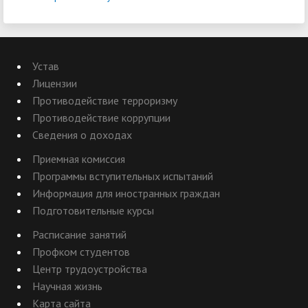
Устав
Лицензии
Противодействие терроризму
Противодействие коррупции
Сведения о доходах
Приемная комиссия
Программы вступительных испытаний
Информация для иностранных граждан
Подготовительные курсы
Расписание занятий
Профком студентов
Центр трудоустройства
Научная жизнь
Карта сайта