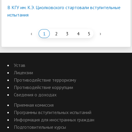
В КГУ им. К.Э. Циолковского стартовали вступительные
испытания
‹
›
1
2
3
4
5
Устав
Лицензии
Противодействие терроризму
Противодействие коррупции
Сведения о доходах
Приемная комиссия
Программы вступительных испытаний
Информация для иностранных граждан
Подготовительные курсы