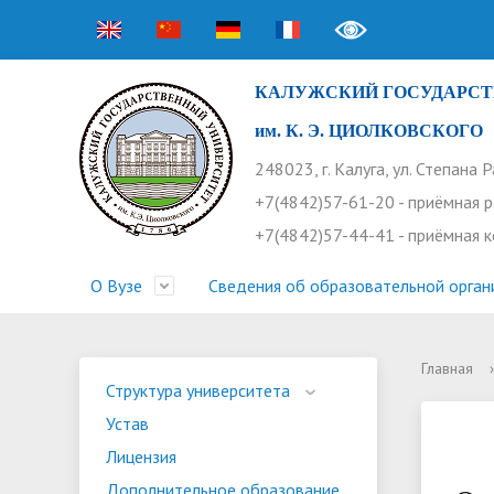
КАЛУЖСКИЙ ГОСУДАРСТ
им. К. Э. ЦИОЛКОВСКОГО
248023, г. Калуга, ул. Степана 
+7(4842)57-61-20 - приёмная 
+7(4842)57-44-41 - приёмная 
О Вузе
Сведения об образовательной орган
Главная
›
Структура университета
Приемная комиссия
Расписание занятий
Научная жизнь
Контакты
Устав
Новости
Оплата 
Основн
Часто 
Структура университета
Устав
Профсоюз работников
Профком студентов
Конференции
Видеог
Внеучеб
Информ
Лицензия
Бассейн
Прием 2026. Ординатура
Научные труды КГУ
Ботанич
Програ
Журнал 
Дополнительное образование