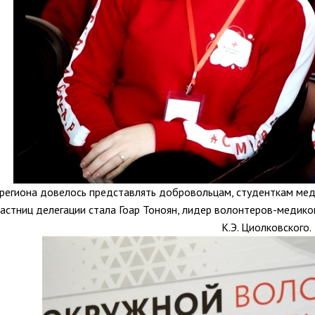
региона довелось представлять добровольцам, студенткам мед
частниц делегации стала Гоар Тоноян, лидер волонтеров-медиков
К.Э. Циолковского.