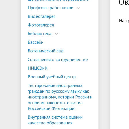
Ок
испыта
универс
Профсоюз работников
Военный учебный центр
Тестиро
Видеогалерея
по русс
На т
Фотогалерея
Особая квота
Объединенный совет обучающихся
Отдельн
Заселен
истории
Библиотека
законод
Бассейн
Федера
Информация о зачислении
Информ
Ботанический сад
гражда
Соглашения о сотрудничестве
Национальные проекты Российской
НИЦСЭиК
Федерации
Военный учебный центр
Тестирование иностранных
граждан по русскому языку как
иностранному, истории России и
основам законодательства
Российской Федерации
Внутренняя система оценки
качества образования