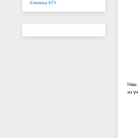
Клиника КГУ
Наш 
из у