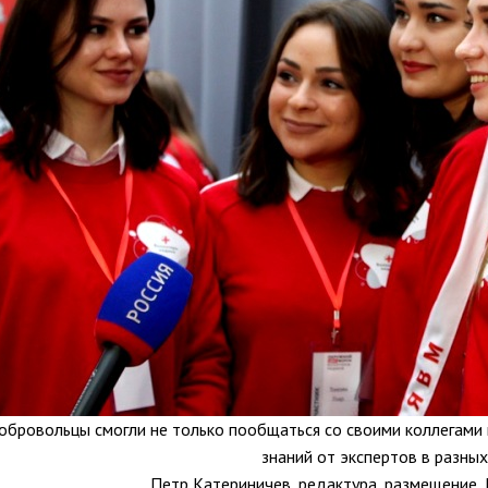
обровольцы смогли не только пообщаться со своими коллегами и
знаний от экспертов в разных
Петр Катериничев, редактура, размещение, Г