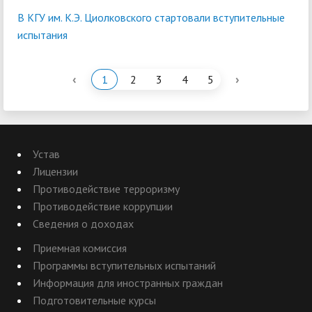
В КГУ им. К.Э. Циолковского стартовали вступительные
испытания
‹
›
1
2
3
4
5
Устав
Лицензии
Противодействие терроризму
Противодействие коррупции
Сведения о доходах
Приемная комиссия
Программы вступительных испытаний
Информация для иностранных граждан
Подготовительные курсы