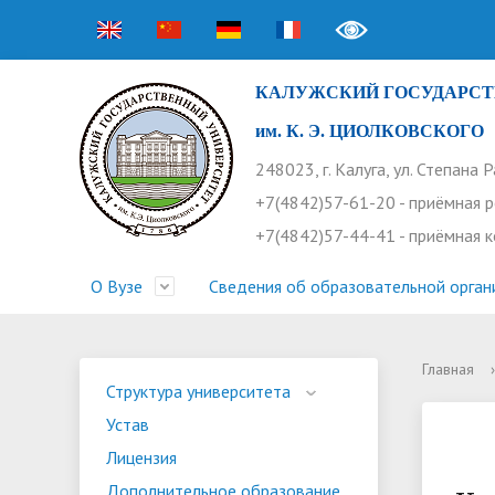
КАЛУЖСКИЙ ГОСУДАРСТ
им. К. Э. ЦИОЛКОВСКОГО
248023, г. Калуга, ул. Степана 
+7(4842)57-61-20 - приёмная 
+7(4842)57-44-41 - приёмная 
О Вузе
Сведения об образовательной орган
Главная
›
Структура университета
Приемная комиссия
Расписание занятий
Научная жизнь
Контакты
Устав
Новости
Оплата 
Основн
Часто 
Структура университета
Устав
Профсоюз работников
Профком студентов
Конференции
Видеог
Внеучеб
Информ
Лицензия
Бассейн
Прием 2026. Ординатура
Научные труды КГУ
Ботанич
Програ
Журнал 
Дополнительное образование