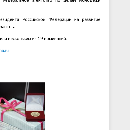
и Федеральное агентство по делам молодежи
резидента Российской Федерации на развитие
рантов.
или нескольким из 19 номинаций.
a.ru
.