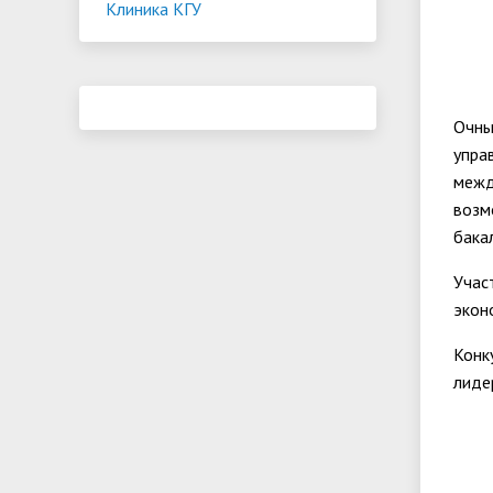
Клиника КГУ
Очны
упра
межд
возм
бака
Учас
экон
Конк
лиде