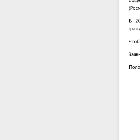
обще
(Рос
В 20
граж
Чтоб
Заяв
Поло