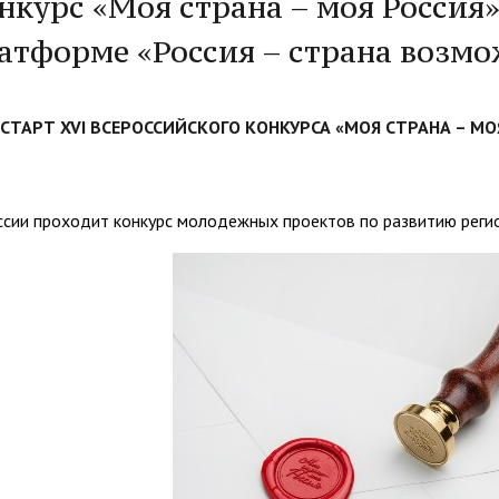
нкурс «Моя страна – моя Россия
организациях
ний
итета"
документов
университета. Серия 1.
атформе «Россия – страна возм
вание иностранных граждан
Внутренняя система оценки ка
Психологические науки.
кому языку как иностранному,
образования
Педагогические науки"
ая квота
ие в общежитие
Подготовительные курсы
 России и основам
СТАРТ XVI ВСЕРОССИЙСКОГО КОНКУРСА «МОЯ СТРАНА – МО
ательства Российской
ции
ация для иностранных
Общежития
ссии проходит конкурс молодежных проектов по развитию реги
н