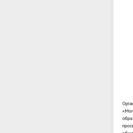
Орга
«Мол
обра
прос