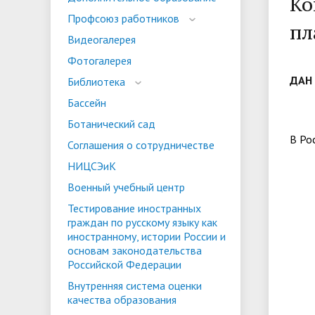
Ко
испыта
универс
Профсоюз работников
пл
Военный учебный центр
Тестиро
Видеогалерея
по русс
Фотогалерея
Особая квота
Объединенный совет обучающихся
Отдельн
Заселен
истории
ДАН 
Библиотека
законод
Бассейн
Федера
Информация о зачислении
Информ
Ботанический сад
В Ро
гражда
Соглашения о сотрудничестве
Национальные проекты Российской
НИЦСЭиК
Федерации
Военный учебный центр
Тестирование иностранных
граждан по русскому языку как
иностранному, истории России и
основам законодательства
Российской Федерации
Внутренняя система оценки
качества образования