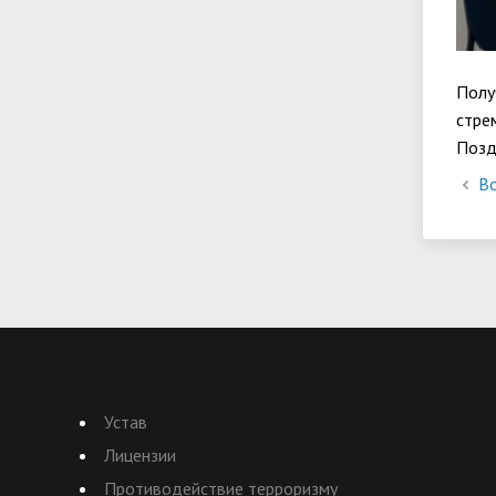
Полу
стре
Позд
Во
Устав
Лицензии
Противодействие терроризму