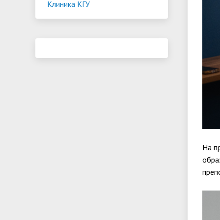
Клиника КГУ
На п
обра
преп