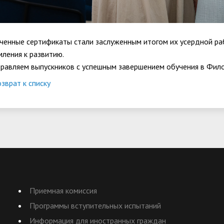
ченные сертификаты стали заслуженным итогом их усердной раб
мления к развитию.
равляем выпускников с успешным завершением обучения в Фило
зврат к списку
Приемная комиссия
Программы вступительных испытаний
Информация для иностранных граждан