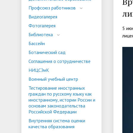
Вр
испыта
универс
Профсоюз работников
ли
Военный учебный центр
Тестиро
Видеогалерея
по русс
Фотогалерея
Особая квота
Объединенный совет обучающихся
Отдельн
Заселен
5 ию
истории
Библиотека
лице
законод
Бассейн
Федера
Информация о зачислении
Информ
Ботанический сад
гражда
Соглашения о сотрудничестве
Национальные проекты Российской
НИЦСЭиК
Федерации
Военный учебный центр
Тестирование иностранных
граждан по русскому языку как
иностранному, истории России и
основам законодательства
Российской Федерации
Внутренняя система оценки
качества образования