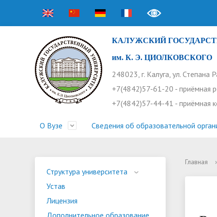
КАЛУЖСКИЙ ГОСУДАРСТ
им. К. Э. ЦИОЛКОВСКОГО
248023, г. Калуга, ул. Степана 
+7(4842)57-61-20 - приёмная 
+7(4842)57-44-41 - приёмная 
О Вузе
Сведения об образовательной орган
Главная
›
Структура университета
Приемная комиссия
Расписание занятий
Научная жизнь
Контакты
Устав
Новости
Оплата 
Основн
Часто 
Структура университета
Устав
Профсоюз работников
Профком студентов
Конференции
Видеог
Внеучеб
Информ
Лицензия
Бассейн
Прием 2026. Ординатура
Научные труды КГУ
Ботанич
Програ
Журнал 
Дополнительное образование