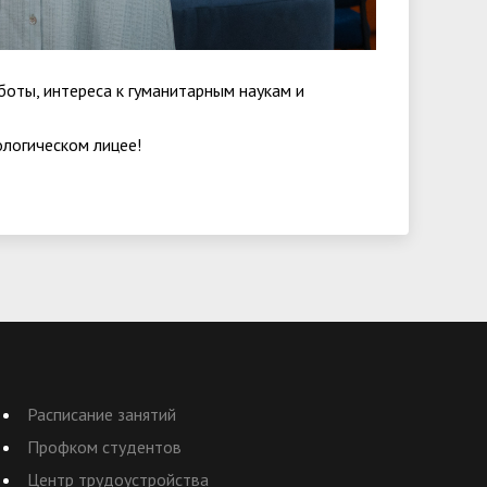
оты, интереса к гуманитарным наукам и
логическом лицее!
Расписание занятий
Профком студентов
Центр трудоустройства